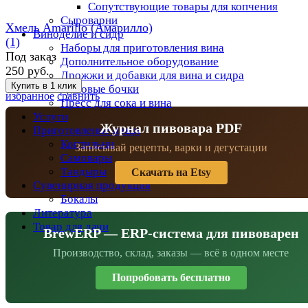
Сопутствующие товары для копчения
Сыроварни
Хмель Amarillo (Амарилло)
Виноделие и сидр
(1)
Наборы для приготовления вина
Под заказ
Дополнительное оборудование
250 руб.
Дрожжи и добавки для вина и сидра
Дубовые бочки
избранное
сравнить
Пресс для сока и вина
Услуги
Журнал пивовара PDF
Приготовление пищи
Коптильни
Записывай рецепты, варки и дегустации
Самовары
Тандыры
Скачать на Etsy
Сувенирная продукция
Бокалы
Литература
Товар для дачи
BrewERP — ERP-система для пивоварен
Производство, склад, заказы — всё в одном месте
Попробовать бесплатно