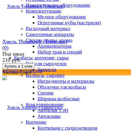
Измерительное оборудование
Комплектующие
Медное оборудование
Перегонные кубы (кастрюли)
Расходный материал
Самогонные аппараты
Специи, травы, аромо
Хмель Tomahawk (Томагавк)
Ароматизаторы
(0)
Набор трав и специй
Под заказ
Колбасы, копчение, сыры
210 руб.
Всё для сыроделов
Закваска
избранное
сравнить
Yacima Chief
Колбасы, сыровял
Ингредиенты и материалы
Оболочки для колбасы
Специи
Шприцы колбасные
Консервирование
Автоклав ТЭН
Автоклавы
Копчение
Коптильни с гидрозатвором