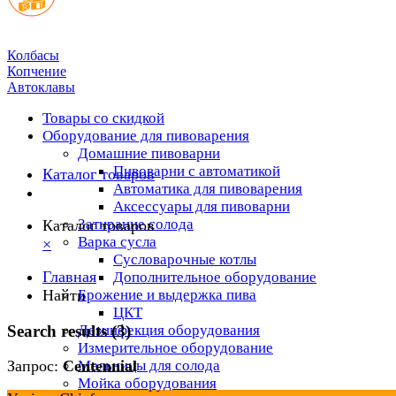
Колбасы
Копчение
Автоклавы
Товары со скидкой
Оборудование для пивоварения
Домашние пивоварни
Пивоварни с автоматикой
Каталог товаров
Автоматика для пивоварения
Аксессуары для пивоварни
Затирание солода
Каталог товаров
Варка сусла
×
Cусловарочные котлы
Главная
Дополнительное оборудование
Найти
Брожение и выдержка пива
ЦКТ
Search results (3)
Дезинфекция оборудования
Измерительное оборудование
Мельницы для солода
Запрос:
Centennial
Мойка оборудования