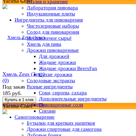
Yacima Chief
Розлив и хранение
Лаборатория пивовара
Индукционные плиты
Ингредиенты для пивоварения
Чистозерновые наборы
Солод для пивоварения
Несоложеное сырьё
Хмель для пива
Дрожжи пивоваренные
Для дрожжей
Жидкие дрожжи
Жидкие дрожжи BeersFan
Хмель Zeus (Зевс)
Сухие дрожжи
(0)
Солодовые экстракты
Разные ингредиенты
Под заказ
Соки, сиропы, сахара
185 руб.
Дополнительные ингредиенты
избранное
сравнить
Пивоваренные соли
Yacima Chief
Специи
Самогоноварение
Бутылки для крепких напитков
Дрожжи спиртовые для самогона
Дубовые бочки