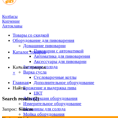
Колбасы
Копчение
Автоклавы
Товары со скидкой
Оборудование для пивоварения
Домашние пивоварни
Пивоварни с автоматикой
Каталог товаров
Автоматика для пивоварения
Аксессуары для пивоварни
Затирание солода
Каталог товаров
Варка сусла
×
Cусловарочные котлы
Главная
Дополнительное оборудование
Найти
Брожение и выдержка пива
ЦКТ
Search results (2)
Дезинфекция оборудования
Измерительное оборудование
Мельницы для солода
Запрос:
Simcoe
Мойка оборудования