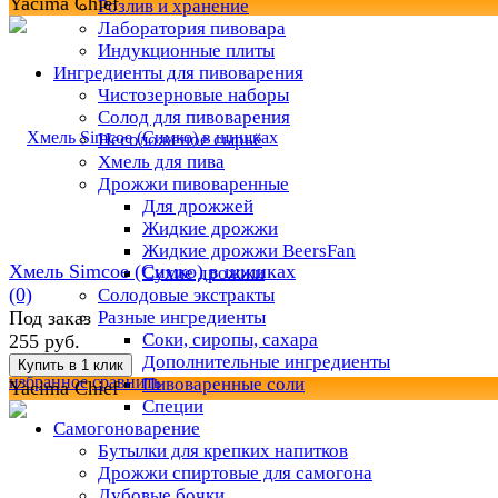
Yacima Chief
Розлив и хранение
Лаборатория пивовара
Индукционные плиты
Ингредиенты для пивоварения
Чистозерновые наборы
Солод для пивоварения
Несоложеное сырьё
Хмель для пива
Дрожжи пивоваренные
Для дрожжей
Жидкие дрожжи
Жидкие дрожжи BeersFan
Хмель Simcoe (Симко) в шишках
Сухие дрожжи
(0)
Солодовые экстракты
Разные ингредиенты
Под заказ
Соки, сиропы, сахара
255 руб.
Дополнительные ингредиенты
избранное
сравнить
Пивоваренные соли
Yacima Chief
Специи
Самогоноварение
Бутылки для крепких напитков
Дрожжи спиртовые для самогона
Дубовые бочки