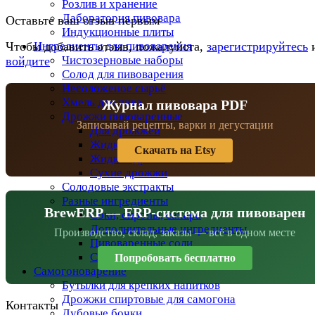
Розлив и хранение
Лаборатория пивовара
Оставьте ваш отзыв первым
Индукционные плиты
Ингредиенты для пивоварения
Чтобы добавить отзыв, пожалуйста,
зарегистрируйтесь
Чистозерновые наборы
войдите
Солод для пивоварения
Несоложеное сырьё
Хмель для пива
Журнал пивовара PDF
Дрожжи пивоваренные
Записывай рецепты, варки и дегустации
Для дрожжей
Жидкие дрожжи
Скачать на Etsy
Жидкие дрожжи BeersFan
Сухие дрожжи
Солодовые экстракты
Разные ингредиенты
BrewERP — ERP-система для пивоварен
Соки, сиропы, сахара
Дополнительные ингредиенты
Производство, склад, заказы — всё в одном месте
Пивоваренные соли
Специи
Попробовать бесплатно
Самогоноварение
Бутылки для крепких напитков
Дрожжи спиртовые для самогона
Контакты
Дубовые бочки