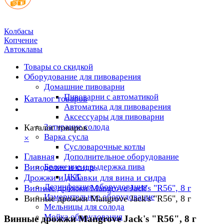
Колбасы
Копчение
Автоклавы
Товары со скидкой
Оборудование для пивоварения
Домашние пивоварни
Пивоварни с автоматикой
Каталог товаров
Автоматика для пивоварения
Аксессуары для пивоварни
Затирание солода
Каталог товаров
Варка сусла
×
Cусловарочные котлы
Главная
Дополнительное оборудование
Виноделие и сидр
Брожение и выдержка пива
ЦКТ
Дрожжи и добавки для вина и сидра
Дезинфекция оборудования
Винные дрожжи Mangrove Jack's "R56", 8 г
Измерительное оборудование
Винные дрожжи Mangrove Jack's "R56", 8 г
Мельницы для солода
Мойка оборудования
Винные дрожжи Mangrove Jack's "R56", 8 г