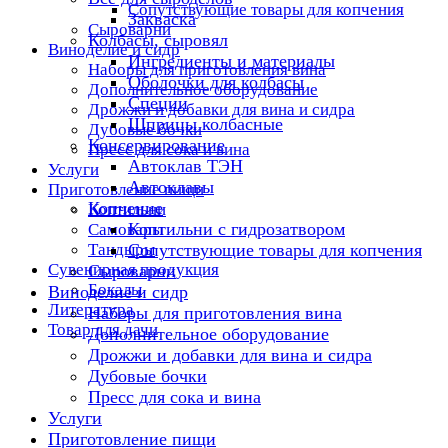
Сопутствующие товары для копчения
Закваска
Сыроварни
Колбасы, сыровял
Виноделие и сидр
Ингредиенты и материалы
Наборы для приготовления вина
Оболочки для колбасы
Дополнительное оборудование
Специи
Дрожжи и добавки для вина и сидра
Шприцы колбасные
Дубовые бочки
Консервирование
Пресс для сока и вина
Автоклав ТЭН
Услуги
Автоклавы
Приготовление пищи
Копчение
Коптильни
Коптильни с гидрозатвором
Самовары
Тандыры
Сопутствующие товары для копчения
Сувенирная продукция
Сыроварни
Бокалы
Виноделие и сидр
Литература
Наборы для приготовления вина
Товар для дачи
Дополнительное оборудование
Дрожжи и добавки для вина и сидра
Дубовые бочки
Пресс для сока и вина
Услуги
Приготовление пищи