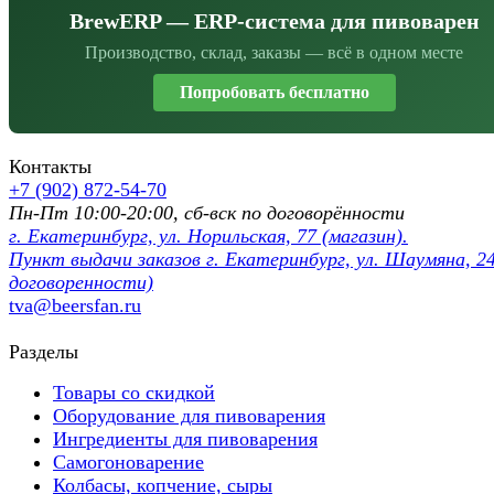
BrewERP — ERP-система для пивоварен
Производство, склад, заказы — всё в одном месте
Попробовать бесплатно
Контакты
+7 (902) 872-54-70
Пн-Пт 10:00-20:00, сб-вск по договорённости
г. Екатеринбург, ул. Норильская, 77 (магазин).
Пункт выдачи заказов г. Екатеринбург, ул. Шаумяна, 24
договоренности)
tva@beersfan.ru
Разделы
Товары со скидкой
Оборудование для пивоварения
Ингредиенты для пивоварения
Самогоноварение
Колбасы, копчение, сыры