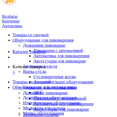
Колбасы
Копчение
Автоклавы
Товары со скидкой
Оборудование для пивоварения
Домашние пивоварни
Пивоварни с автоматикой
Каталог товаров
Автоматика для пивоварения
Аксессуары для пивоварни
Затирание солода
Каталог товаров
Варка сусла
×
Cусловарочные котлы
Товары со скидкой
Дополнительное оборудование
Оборудование для пивоварения
Брожение и выдержка пива
ЦКТ
Домашние пивоварни
Дезинфекция оборудования
Пивоварни с автоматикой
Измерительное оборудование
Автоматика для пивоварения
Мельницы для солода
Аксессуары для пивоварни
Мойка оборудования
Затирание солода