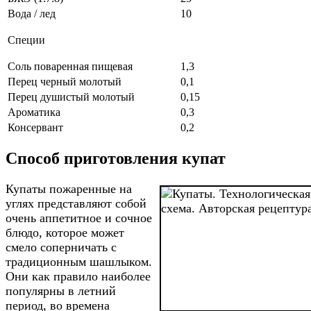
Вода / лед
10
Специи
Соль поваренная пищевая
1,3
Перец черный молотый
0,1
Перец душистый молотый
0,15
Ароматика
0,3
Консервант
0,2
Способ приготовления купат
Купаты пожаренные на
углях представляют собой
очень аппетитное и сочное
блюдо, которое может
смело соперничать с
традиционным шашлыком.
Они как правило наиболее
популярны в летний
период, во времена