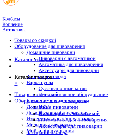
Колбасы
Копчение
Автоклавы
Товары со скидкой
Оборудование для пивоварения
Домашние пивоварни
Пивоварни с автоматикой
Каталог товаров
Автоматика для пивоварения
Аксессуары для пивоварни
Затирание солода
Каталог товаров
Варка сусла
×
Cусловарочные котлы
Товары со скидкой
Дополнительное оборудование
Оборудование для пивоварения
Брожение и выдержка пива
ЦКТ
Домашние пивоварни
Дезинфекция оборудования
Пивоварни с автоматикой
Измерительное оборудование
Автоматика для пивоварения
Мельницы для солода
Аксессуары для пивоварни
Мойка оборудования
Затирание солода