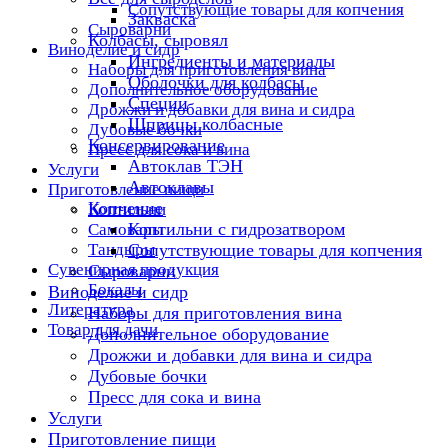
Сопутствующие товары для копчения
Закваска
Сыроварни
Колбасы, сыровял
Виноделие и сидр
Ингредиенты и материалы
Наборы для приготовления вина
Оболочки для колбасы
Дополнительное оборудование
Специи
Дрожжи и добавки для вина и сидра
Шприцы колбасные
Дубовые бочки
Консервирование
Пресс для сока и вина
Автоклав ТЭН
Услуги
Автоклавы
Приготовление пищи
Копчение
Коптильни
Коптильни с гидрозатвором
Самовары
Тандыры
Сопутствующие товары для копчения
Сувенирная продукция
Сыроварни
Бокалы
Виноделие и сидр
Литература
Наборы для приготовления вина
Товар для дачи
Дополнительное оборудование
Дрожжи и добавки для вина и сидра
Дубовые бочки
Пресс для сока и вина
Услуги
Приготовление пищи