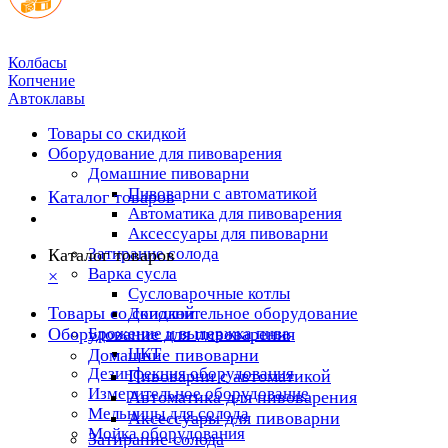
Колбасы
Копчение
Автоклавы
Товары со скидкой
Оборудование для пивоварения
Домашние пивоварни
Пивоварни с автоматикой
Каталог товаров
Автоматика для пивоварения
Аксессуары для пивоварни
Затирание солода
Каталог товаров
Варка сусла
×
Cусловарочные котлы
Товары со скидкой
Дополнительное оборудование
Оборудование для пивоварения
Брожение и выдержка пива
ЦКТ
Домашние пивоварни
Дезинфекция оборудования
Пивоварни с автоматикой
Измерительное оборудование
Автоматика для пивоварения
Мельницы для солода
Аксессуары для пивоварни
Мойка оборудования
Затирание солода