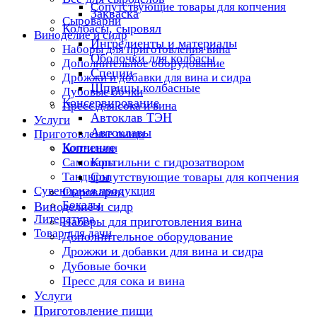
Сопутствующие товары для копчения
Закваска
Сыроварни
Колбасы, сыровял
Виноделие и сидр
Ингредиенты и материалы
Наборы для приготовления вина
Оболочки для колбасы
Дополнительное оборудование
Специи
Дрожжи и добавки для вина и сидра
Шприцы колбасные
Дубовые бочки
Консервирование
Пресс для сока и вина
Автоклав ТЭН
Услуги
Автоклавы
Приготовление пищи
Копчение
Коптильни
Коптильни с гидрозатвором
Самовары
Тандыры
Сопутствующие товары для копчения
Сувенирная продукция
Сыроварни
Бокалы
Виноделие и сидр
Литература
Наборы для приготовления вина
Товар для дачи
Дополнительное оборудование
Дрожжи и добавки для вина и сидра
Дубовые бочки
Пресс для сока и вина
Услуги
Приготовление пищи