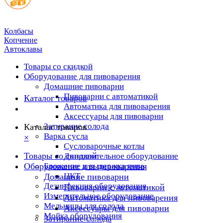
Колбасы
Копчение
Автоклавы
Товары со скидкой
Оборудование для пивоварения
Домашние пивоварни
Пивоварни с автоматикой
Каталог товаров
Автоматика для пивоварения
Аксессуары для пивоварни
Затирание солода
Каталог товаров
Варка сусла
×
Cусловарочные котлы
Товары со скидкой
Дополнительное оборудование
Оборудование для пивоварения
Брожение и выдержка пива
ЦКТ
Домашние пивоварни
Дезинфекция оборудования
Пивоварни с автоматикой
Измерительное оборудование
Автоматика для пивоварения
Мельницы для солода
Аксессуары для пивоварни
Мойка оборудования
Затирание солода