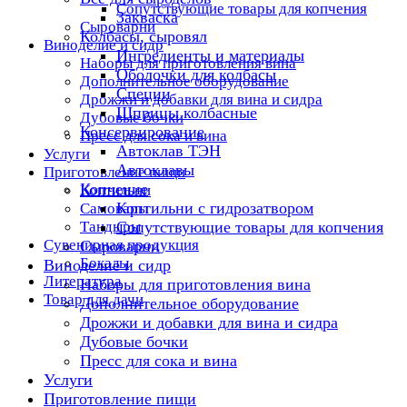
Сопутствующие товары для копчения
Закваска
Сыроварни
Колбасы, сыровял
Виноделие и сидр
Ингредиенты и материалы
Наборы для приготовления вина
Оболочки для колбасы
Дополнительное оборудование
Специи
Дрожжи и добавки для вина и сидра
Шприцы колбасные
Дубовые бочки
Консервирование
Пресс для сока и вина
Автоклав ТЭН
Услуги
Автоклавы
Приготовление пищи
Копчение
Коптильни
Коптильни с гидрозатвором
Самовары
Тандыры
Сопутствующие товары для копчения
Сувенирная продукция
Сыроварни
Бокалы
Виноделие и сидр
Литература
Наборы для приготовления вина
Товар для дачи
Дополнительное оборудование
Дрожжи и добавки для вина и сидра
Дубовые бочки
Пресс для сока и вина
Услуги
Приготовление пищи