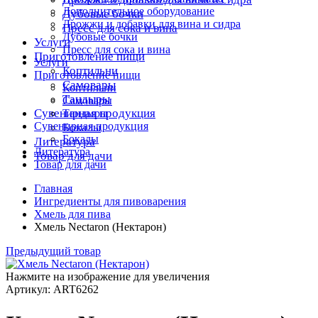
Дополнительное оборудование
Дубовые бочки
Дрожжи и добавки для вина и сидра
Пресс для сока и вина
Дубовые бочки
Услуги
Пресс для сока и вина
Приготовление пищи
Услуги
Коптильни
Приготовление пищи
Самовары
Коптильни
Тандыры
Самовары
Сувенирная продукция
Тандыры
Сувенирная продукция
Бокалы
Бокалы
Литература
Литература
Товар для дачи
Товар для дачи
Главная
Ингредиенты для пивоварения
Хмель для пива
Хмель Nectaron (Нектарон)
Предыдущий товар
Нажмите на изображение для увеличения
Артикул: ART6262