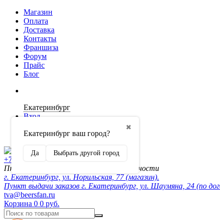
Магазин
Оплата
Доставка
Контакты
Франшиза
Форум
Прайс
Блог
Екатеринбург
Вход
✖
Екатеринбург ваш город?
Регистрация
Да
Выбрать другой город
+7 (902) 872-54-70
Пн-Пт 10:00-20:00, сб-вск по договорённости
г. Екатеринбург, ул. Норильская, 77 (магазин).
Пункт выдачи заказов г. Екатеринбург, ул. Шаумяна, 24 (по до
tva@beersfan.ru
Корзина
0
0 руб.