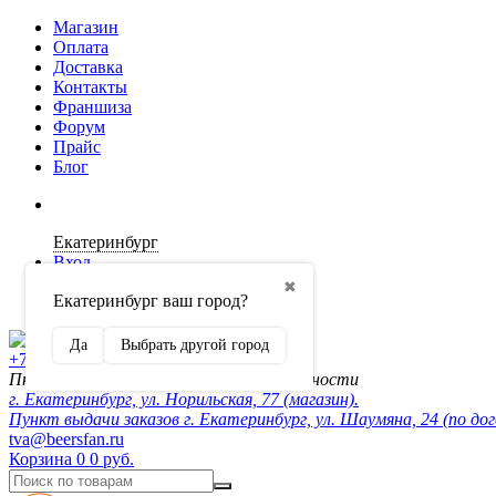
Магазин
Оплата
Доставка
Контакты
Франшиза
Форум
Прайс
Блог
Екатеринбург
Вход
✖
Екатеринбург ваш город?
Регистрация
Да
Выбрать другой город
+7 (902) 872-54-70
Пн-Пт 10:00-20:00, сб-вск по договорённости
г. Екатеринбург, ул. Норильская, 77 (магазин).
Пункт выдачи заказов г. Екатеринбург, ул. Шаумяна, 24 (по до
tva@beersfan.ru
Корзина
0
0 руб.