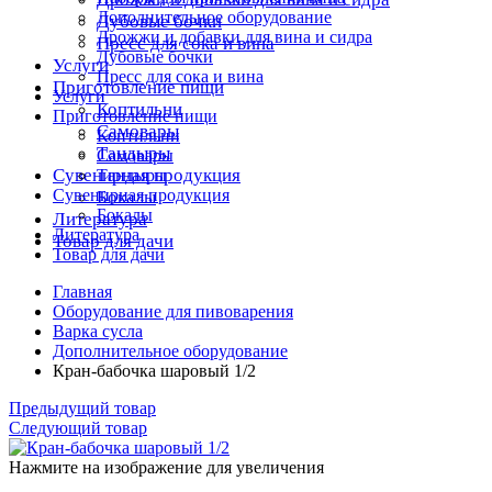
Дополнительное оборудование
Дубовые бочки
Дрожжи и добавки для вина и сидра
Пресс для сока и вина
Дубовые бочки
Услуги
Пресс для сока и вина
Приготовление пищи
Услуги
Коптильни
Приготовление пищи
Самовары
Коптильни
Тандыры
Самовары
Сувенирная продукция
Тандыры
Сувенирная продукция
Бокалы
Бокалы
Литература
Литература
Товар для дачи
Товар для дачи
Главная
Оборудование для пивоварения
Варка сусла
Дополнительное оборудование
Кран-бабочка шаровый 1/2
Предыдущий товар
Следующий товар
Нажмите на изображение для увеличения