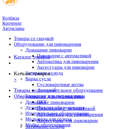
Колбасы
Копчение
Автоклавы
Товары со скидкой
Оборудование для пивоварения
Домашние пивоварни
Пивоварни с автоматикой
Каталог товаров
Автоматика для пивоварения
Аксессуары для пивоварни
Затирание солода
Каталог товаров
Варка сусла
×
Cусловарочные котлы
Товары со скидкой
Дополнительное оборудование
Оборудование для пивоварения
Брожение и выдержка пива
ЦКТ
Домашние пивоварни
Дезинфекция оборудования
Пивоварни с автоматикой
Измерительное оборудование
Автоматика для пивоварения
Мельницы для солода
Аксессуары для пивоварни
Мойка оборудования
Затирание солода