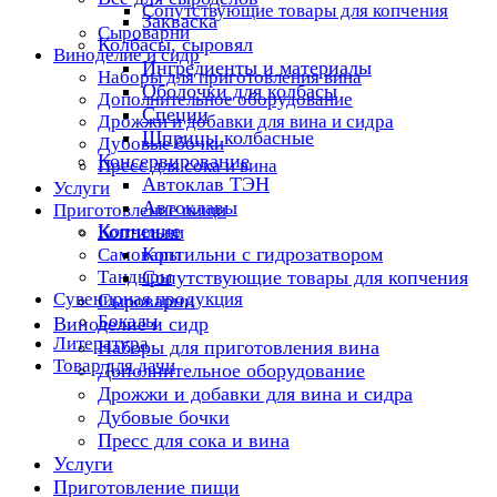
Сопутствующие товары для копчения
Закваска
Сыроварни
Колбасы, сыровял
Виноделие и сидр
Ингредиенты и материалы
Наборы для приготовления вина
Оболочки для колбасы
Дополнительное оборудование
Специи
Дрожжи и добавки для вина и сидра
Шприцы колбасные
Дубовые бочки
Консервирование
Пресс для сока и вина
Автоклав ТЭН
Услуги
Автоклавы
Приготовление пищи
Копчение
Коптильни
Коптильни с гидрозатвором
Самовары
Тандыры
Сопутствующие товары для копчения
Сувенирная продукция
Сыроварни
Бокалы
Виноделие и сидр
Литература
Наборы для приготовления вина
Товар для дачи
Дополнительное оборудование
Дрожжи и добавки для вина и сидра
Дубовые бочки
Пресс для сока и вина
Услуги
Приготовление пищи