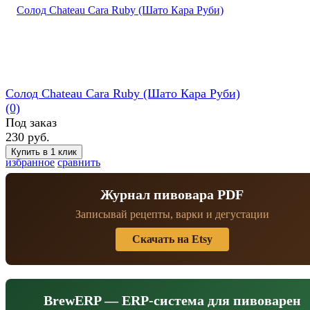
Солод Chateau Cara Ruby (Шато Кара Руби)
(0)
Под заказ
230 руб.
избранное
сравнить
Журнал пивовара PDF
Записывай рецепты, варки и дегустации
Скачать на Etsy
BrewERP — ERP-система для пивоварен