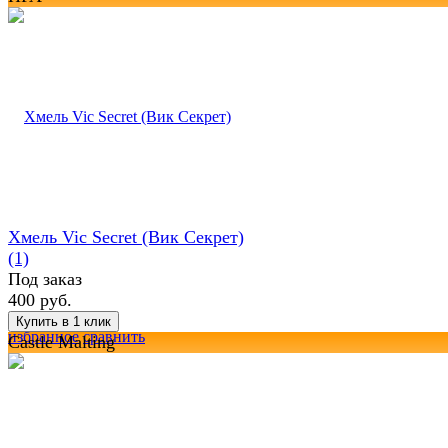
Хмель Vic Secret (Вик Секрет)
(1)
Под заказ
400 руб.
избранное
сравнить
Castle Malting