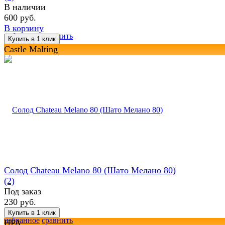
В наличии
600 руб.
В корзину
избранное
сравнить
Castle Malting
Солод Chateau Melano 80 (Шато Мелано 80)
(2)
Под заказ
230 руб.
избранное
сравнить
HPA