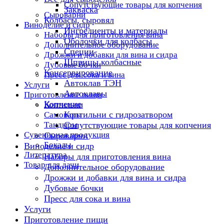
Сопутствующие товары для копчения
Закваска
Сыроварни
Колбасы, сыровял
Виноделие и сидр
Ингредиенты и материалы
Наборы для приготовления вина
Оболочки для колбасы
Дополнительное оборудование
Специи
Дрожжи и добавки для вина и сидра
Шприцы колбасные
Дубовые бочки
Консервирование
Пресс для сока и вина
Автоклав ТЭН
Услуги
Автоклавы
Приготовление пищи
Копчение
Коптильни
Коптильни с гидрозатвором
Самовары
Тандыры
Сопутствующие товары для копчения
Сувенирная продукция
Сыроварни
Бокалы
Виноделие и сидр
Литература
Наборы для приготовления вина
Товар для дачи
Дополнительное оборудование
Дрожжи и добавки для вина и сидра
Дубовые бочки
Пресс для сока и вина
Услуги
Приготовление пищи