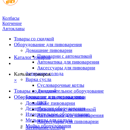
Колбасы
Копчение
Автоклавы
Товары со скидкой
Оборудование для пивоварения
Домашние пивоварни
Пивоварни с автоматикой
Каталог товаров
Автоматика для пивоварения
Аксессуары для пивоварни
Затирание солода
Каталог товаров
Варка сусла
×
Cусловарочные котлы
Товары со скидкой
Дополнительное оборудование
Оборудование для пивоварения
Брожение и выдержка пива
ЦКТ
Домашние пивоварни
Дезинфекция оборудования
Пивоварни с автоматикой
Измерительное оборудование
Автоматика для пивоварения
Мельницы для солода
Аксессуары для пивоварни
Мойка оборудования
Затирание солода