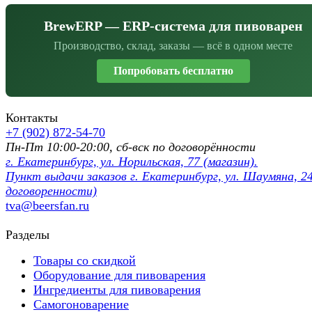
BrewERP — ERP-система для пивоварен
Производство, склад, заказы — всё в одном месте
Попробовать бесплатно
Контакты
+7 (902) 872-54-70
Пн-Пт 10:00-20:00, сб-вск по договорённости
г. Екатеринбург, ул. Норильская, 77 (магазин).
Пункт выдачи заказов г. Екатеринбург, ул. Шаумяна, 24
договоренности)
tva@beersfan.ru
Разделы
Товары со скидкой
Оборудование для пивоварения
Ингредиенты для пивоварения
Самогоноварение