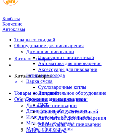
Колбасы
Копчение
Автоклавы
Товары со скидкой
Оборудование для пивоварения
Домашние пивоварни
Пивоварни с автоматикой
Каталог товаров
Автоматика для пивоварения
Аксессуары для пивоварни
Затирание солода
Каталог товаров
Варка сусла
×
Cусловарочные котлы
Товары со скидкой
Дополнительное оборудование
Оборудование для пивоварения
Брожение и выдержка пива
ЦКТ
Домашние пивоварни
Дезинфекция оборудования
Пивоварни с автоматикой
Измерительное оборудование
Автоматика для пивоварения
Мельницы для солода
Аксессуары для пивоварни
Мойка оборудования
Затирание солода