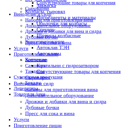
Сопутствующие товары для копчения
Закваска
Сыроварни
Колбасы, сыровял
Виноделие и сидр
Ингредиенты и материалы
Наборы для приготовления вина
Оболочки для колбасы
Дополнительное оборудование
Специи
Дрожжи и добавки для вина и сидра
Шприцы колбасные
Дубовые бочки
Консервирование
Пресс для сока и вина
Автоклав ТЭН
Услуги
Автоклавы
Приготовление пищи
Копчение
Коптильни
Коптильни с гидрозатвором
Самовары
Тандыры
Сопутствующие товары для копчения
Сувенирная продукция
Сыроварни
Бокалы
Виноделие и сидр
Литература
Наборы для приготовления вина
Товар для дачи
Дополнительное оборудование
Дрожжи и добавки для вина и сидра
Дубовые бочки
Пресс для сока и вина
Услуги
Приготовление пищи