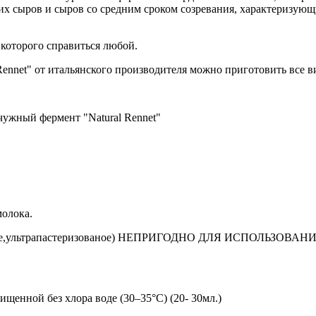
их сыров и сыров со средним сроком созревания, характеризующ
которого справиться любой.
nnet" от итальянского производителя можно приготовить все в
чужный фермент "Natural Rennet"
молока.
трапастеризованое) НЕПРИГОДНО ДЛЯ ИСПОЛЬЗОВАНИЯ(бери
щенной без хлора воде (30–35°С) (20- 30мл.)