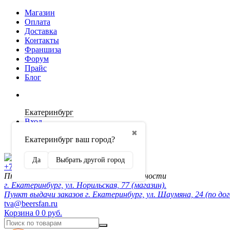
Магазин
Оплата
Доставка
Контакты
Франшиза
Форум
Прайс
Блог
Екатеринбург
Вход
✖
Екатеринбург ваш город?
Регистрация
Да
Выбрать другой город
+7 (902) 872-54-70
Пн-Пт 10:00-20:00, сб-вск по договорённости
г. Екатеринбург, ул. Норильская, 77 (магазин).
Пункт выдачи заказов г. Екатеринбург, ул. Шаумяна, 24 (по до
tva@beersfan.ru
Корзина
0
0 руб.