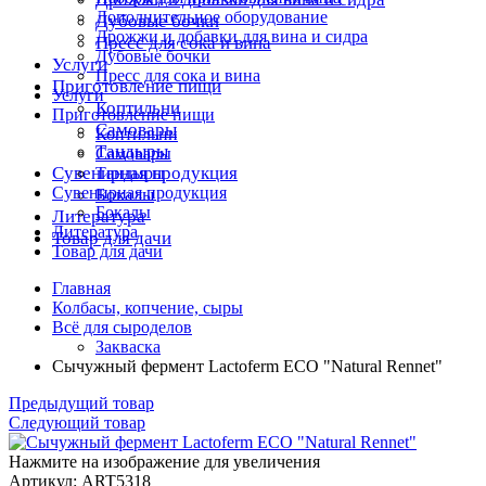
Дополнительное оборудование
Дубовые бочки
Дрожжи и добавки для вина и сидра
Пресс для сока и вина
Дубовые бочки
Услуги
Пресс для сока и вина
Приготовление пищи
Услуги
Коптильни
Приготовление пищи
Самовары
Коптильни
Тандыры
Самовары
Сувенирная продукция
Тандыры
Сувенирная продукция
Бокалы
Бокалы
Литература
Литература
Товар для дачи
Товар для дачи
Главная
Колбасы, копчение, сыры
Всё для сыроделов
Закваска
Сычужный фермент Lactoferm ECO "Natural Rennet"
Предыдущий товар
Следующий товар
Нажмите на изображение для увеличения
Артикул: ART5318