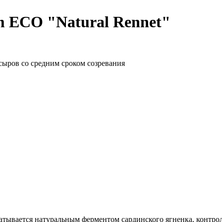
 ECO "Natural Rennet"
сыров со средним сроком созревания
ывается натуральным ферментом сардинского ягненка, контроли