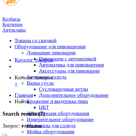
Колбасы
Копчение
Автоклавы
Товары со скидкой
Оборудование для пивоварения
Домашние пивоварни
Пивоварни с автоматикой
Каталог товаров
Автоматика для пивоварения
Аксессуары для пивоварни
Затирание солода
Каталог товаров
Варка сусла
×
Cусловарочные котлы
Главная
Дополнительное оборудование
Найти
Брожение и выдержка пива
ЦКТ
Search results (7)
Дезинфекция оборудования
Измерительное оборудование
Мельницы для солода
Запрос:
глюкоза
Мойка оборудования