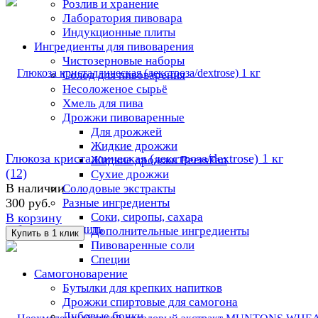
Розлив и хранение
Лаборатория пивовара
Индукционные плиты
Ингредиенты для пивоварения
Чистозерновые наборы
Солод для пивоварения
Несоложеное сырьё
Хмель для пива
Дрожжи пивоваренные
Для дрожжей
Жидкие дрожжи
Глюкоза кристаллическая (декстроза/dextrose) 1 кг
Жидкие дрожжи BeersFan
(12)
Сухие дрожжи
В наличии
Солодовые экстракты
Разные ингредиенты
300 руб.
Соки, сиропы, сахара
В корзину
избранное
сравнить
Дополнительные ингредиенты
Пивоваренные соли
Специи
Самогоноварение
Бутылки для крепких напитков
Дрожжи спиртовые для самогона
Дубовые бочки