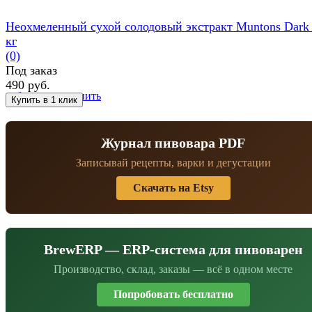
Неохмеленный сухой солодовый экстракт Muntons Dark 
кг
(0)
Под заказ
490 руб.
избранное
сравнить
Журнал пивовара PDF
Записывай рецепты, варки и дегустации
Скачать на Etsy
BrewERP — ERP-система для пивоварен
Производство, склад, заказы — всё в одном месте
Попробовать бесплатно