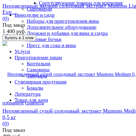
Сопутствующие товары для копчения
Неохмеленный жидкий солодовый экстракт Muntons Lig
Сыроварни
Extr...
Виноделие и сидр
(0)
Наборы для приготовления вина
Под заказ
Дополнительное оборудование
1 400 руб.
Дрожжи и добавки для вина и сидра
Дубовые бочки
Пресс для сока и вина
Услуги
Приготовление пищи
Коптильни
Самовары
Тандыры
Сувенирная продукция
Бокалы
Литература
Товар для дачи
избранное
сравнить
Неохмеленный сухой солодовый экстракт Muntons Med
0,5 кг
(0)
Под заказ