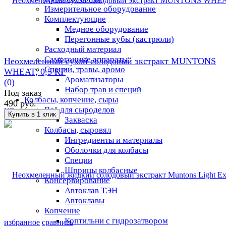
Измерительное оборудование
Комплектующие
Медное оборудование
Перегонные кубы (кастрюли)
Расходный материал
Самогонные аппараты
Неохмеленный сухой солодовый экстракт MUNTONS
Специи, травы, аромо
WHEAT, 0,5 КГ
Ароматизаторы
(0)
Набор трав и специй
Под заказ
Колбасы, копчение, сыры
490 руб.
Всё для сыроделов
Закваска
Колбасы, сыровял
Ингредиенты и материалы
Оболочки для колбасы
Специи
Шприцы колбасные
Консервирование
Автоклав ТЭН
Автоклавы
Копчение
Коптильни с гидрозатвором
избранное
сравнить