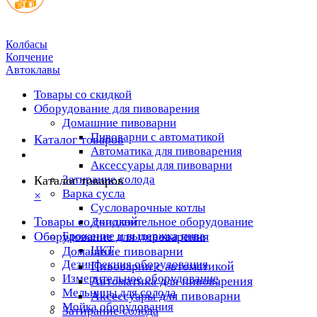
Колбасы
Копчение
Автоклавы
Товары со скидкой
Оборудование для пивоварения
Домашние пивоварни
Пивоварни с автоматикой
Каталог товаров
Автоматика для пивоварения
Аксессуары для пивоварни
Затирание солода
Каталог товаров
Варка сусла
×
Cусловарочные котлы
Товары со скидкой
Дополнительное оборудование
Оборудование для пивоварения
Брожение и выдержка пива
ЦКТ
Домашние пивоварни
Дезинфекция оборудования
Пивоварни с автоматикой
Измерительное оборудование
Автоматика для пивоварения
Мельницы для солода
Аксессуары для пивоварни
Мойка оборудования
Затирание солода