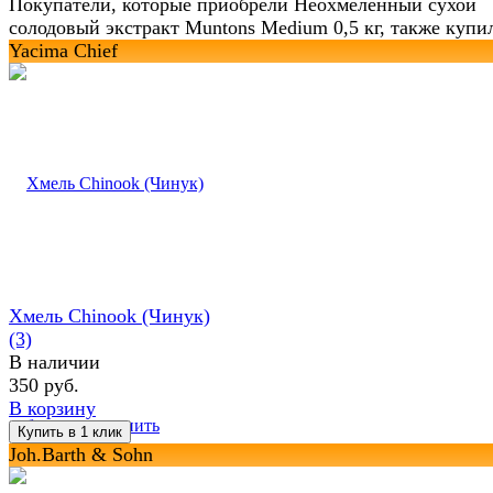
Покупатели, которые приобрели Неохмеленный сухой
солодовый экстракт Muntons Medium 0,5 кг, также купи
Yacima Chief
Хмель Chinook (Чинук)
(3)
В наличии
350 руб.
В корзину
избранное
сравнить
Joh.Barth & Sohn