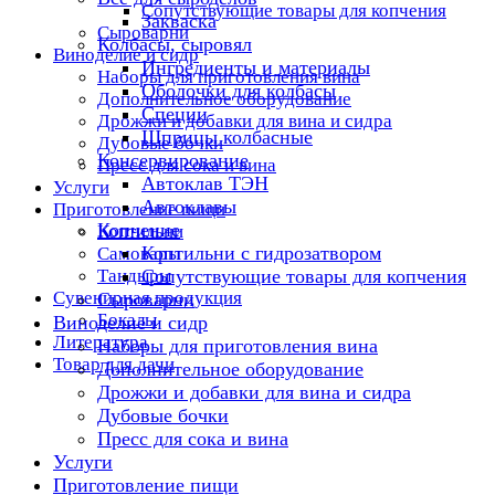
Сопутствующие товары для копчения
Закваска
Сыроварни
Колбасы, сыровял
Виноделие и сидр
Ингредиенты и материалы
Наборы для приготовления вина
Оболочки для колбасы
Дополнительное оборудование
Специи
Дрожжи и добавки для вина и сидра
Шприцы колбасные
Дубовые бочки
Консервирование
Пресс для сока и вина
Автоклав ТЭН
Услуги
Автоклавы
Приготовление пищи
Копчение
Коптильни
Коптильни с гидрозатвором
Самовары
Тандыры
Сопутствующие товары для копчения
Сувенирная продукция
Сыроварни
Бокалы
Виноделие и сидр
Литература
Наборы для приготовления вина
Товар для дачи
Дополнительное оборудование
Дрожжи и добавки для вина и сидра
Дубовые бочки
Пресс для сока и вина
Услуги
Приготовление пищи