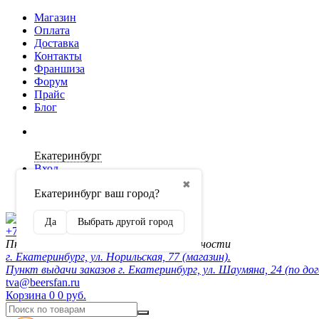
Магазин
Оплата
Доставка
Контакты
Франшиза
Форум
Прайс
Блог
Екатеринбург
Вход
✖
Екатеринбург ваш город?
Регистрация
Да
Выбрать другой город
+7 (902) 872-54-70
Пн-Пт 10:00-20:00, сб-вск по договорённости
г. Екатеринбург, ул. Норильская, 77 (магазин).
Пункт выдачи заказов г. Екатеринбург, ул. Шаумяна, 24 (по до
tva@beersfan.ru
Корзина
0
0 руб.