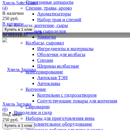
Самогонные аппараты
Хмель Saaz (Сааз)
Специи, травы, аромо
(4)
В наличии
Ароматизаторы
250 руб.
Набор трав и специй
В корзину
Колбасы, копчение, сыры
Всё для сыроделов
избранное
сравнить
НОВИНКА!
Закваска
Колбасы, сыровял
Ингредиенты и материалы
Оболочки для колбасы
Специи
Шприцы колбасные
Консервирование
Автоклав ТЭН
Автоклавы
Копчение
Коптильни с гидрозатвором
Сопутствующие товары для копчения
Хмель Заграва
Сыроварни
(0)
Виноделие и сидр
Под заказ
Наборы для приготовления вина
250 руб.
Дополнительное оборудование
Дрожжи и добавки для вина и сидра