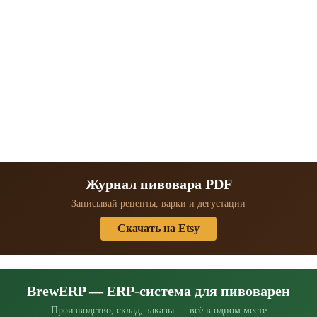
Журнал пивовара PDF
Записывай рецепты, варки и дегустации
Скачать на Etsy
BrewERP — ERP-система для пивоварен
Производство, склад, заказы — всё в одном месте