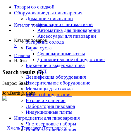
Товары со скидкой
Оборудование для пивоварения
Домашние пивоварни
Пивоварни с автоматикой
Каталог товаров
Автоматика для пивоварения
Аксессуары для пивоварни
Каталог товаров
Затирание солода
×
Варка сусла
Cусловарочные котлы
Главная
Дополнительное оборудование
Найти
Брожение и выдержка пива
ЦКТ
Search results (5)
Дезинфекция оборудования
Измерительное оборудование
Запрос:
Saaz
Мельницы для солода
Joh.Barth & Sohn
Мойка оборудования
Розлив и хранение
Лаборатория пивовара
Индукционные плиты
Ингредиенты для пивоварения
Чистозерновые наборы
Солод для пивоварения