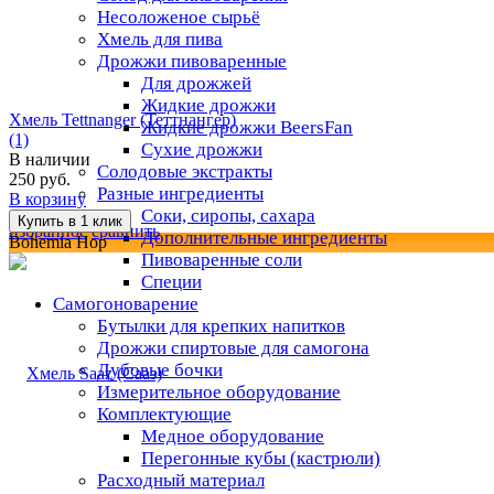
Несоложеное сырьё
Хмель для пива
Дрожжи пивоваренные
Для дрожжей
Жидкие дрожжи
Хмель Tettnanger (Теттнангер)
Жидкие дрожжи BeersFan
(1)
Сухие дрожжи
В наличии
Солодовые экстракты
250 руб.
Разные ингредиенты
В корзину
Соки, сиропы, сахара
избранное
сравнить
Дополнительные ингредиенты
Bohemia Hop
Пивоваренные соли
Специи
Самогоноварение
Бутылки для крепких напитков
Дрожжи спиртовые для самогона
Дубовые бочки
Измерительное оборудование
Комплектующие
Медное оборудование
Перегонные кубы (кастрюли)
Расходный материал