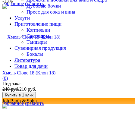
-13%
избранное
сравнить
Дубовые бочки
Пресс для сока и вина
Услуги
Приготовление пищи
Коптильни
Самовары
Тандыры
Сувенирная продукция
Бокалы
Литература
Товар для дачи
Хмель Clone 18 (Клон 18)
(0)
Под заказ
240 руб.
210 руб.
Joh.Barth & Sohn
избранное
сравнить