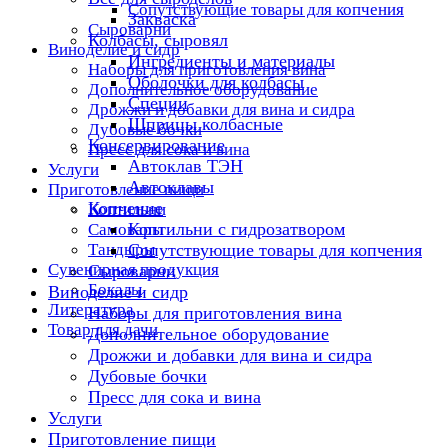
Сопутствующие товары для копчения
Закваска
Сыроварни
Колбасы, сыровял
Виноделие и сидр
Ингредиенты и материалы
Наборы для приготовления вина
Оболочки для колбасы
Дополнительное оборудование
Специи
Дрожжи и добавки для вина и сидра
Шприцы колбасные
Дубовые бочки
Консервирование
Пресс для сока и вина
Автоклав ТЭН
Услуги
Автоклавы
Приготовление пищи
Копчение
Коптильни
Коптильни с гидрозатвором
Самовары
Тандыры
Сопутствующие товары для копчения
Сувенирная продукция
Сыроварни
Бокалы
Виноделие и сидр
Литература
Наборы для приготовления вина
Товар для дачи
Дополнительное оборудование
Дрожжи и добавки для вина и сидра
Дубовые бочки
Пресс для сока и вина
Услуги
Приготовление пищи