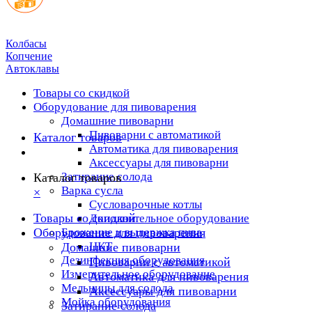
Колбасы
Копчение
Автоклавы
Товары со скидкой
Оборудование для пивоварения
Домашние пивоварни
Пивоварни с автоматикой
Каталог товаров
Автоматика для пивоварения
Аксессуары для пивоварни
Затирание солода
Каталог товаров
Варка сусла
×
Cусловарочные котлы
Товары со скидкой
Дополнительное оборудование
Оборудование для пивоварения
Брожение и выдержка пива
ЦКТ
Домашние пивоварни
Дезинфекция оборудования
Пивоварни с автоматикой
Измерительное оборудование
Автоматика для пивоварения
Мельницы для солода
Аксессуары для пивоварни
Мойка оборудования
Затирание солода