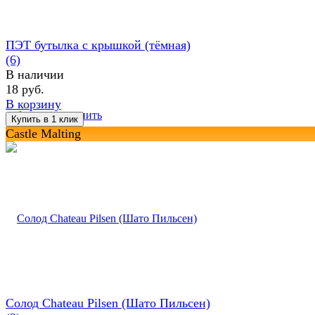
ПЭТ бутылка с крышкой (тёмная)
(6)
В наличии
18 руб.
В корзину
избранное
сравнить
Castle Malting
Солод Chateau Pilsen (Шато Пильсен)