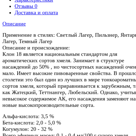
Отзывы
0
Доставка и оплата
Описание
Применение в стилях: Светлый Лагер, Пильзнер, Янта
Лагер, Темный Лагер
Описание и происхождение:
Клон 18 является национальным стандартом для
ароматических сортов хмеля. Занимает в структуре
насаждений до 50% , но чистосортных насаждений оче
мало. Имеет высокие пивоваренные свойства. В прошл
столетии это был один из лучших в мире тонкоароматн
сортов хмеля, который приравнивается к зарубежным, 
как Жатецкий, Теттнангер, Любельский. Однако, учиты
невысокое содержимое АК, его насаждения заменяют на
новые высокопроизводительные сорта.
Альфа-кислота: 3,5 %
Бета-кислота: 2,0 - 5,0 %
Когумулон: 20 - 32 %
Всего эфирных масел: 0.1 - 0.4 мл/100 г сухого хмеля