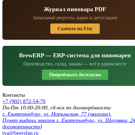
Журнал пивовара PDF
Записывай рецепты, варки и дегустации
Скачать на Etsy
BrewERP — ERP-система для пивоварен
Производство, склад, заказы — всё в одном месте
Попробовать бесплатно
Контакты
+7 (902) 872-54-70
Пн-Пт 10:00-20:00, сб-вск по договорённости
г. Екатеринбург, ул. Норильская, 77 (магазин).
Пункт выдачи заказов г. Екатеринбург, ул. Шаумяна, 24
договоренности)
tva@beersfan.ru