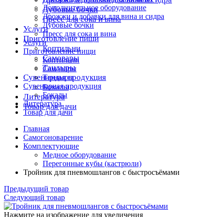
Дополнительное оборудование
Дубовые бочки
Дрожжи и добавки для вина и сидра
Пресс для сока и вина
Дубовые бочки
Услуги
Пресс для сока и вина
Приготовление пищи
Услуги
Коптильни
Приготовление пищи
Самовары
Коптильни
Тандыры
Самовары
Сувенирная продукция
Тандыры
Сувенирная продукция
Бокалы
Бокалы
Литература
Литература
Товар для дачи
Товар для дачи
Главная
Самогоноварение
Комплектующие
Медное оборудование
Перегонные кубы (кастрюли)
Тройник для пневмошлангов с быстросъёмами
Предыдущий товар
Следующий товар
Нажмите на изображение для увеличения