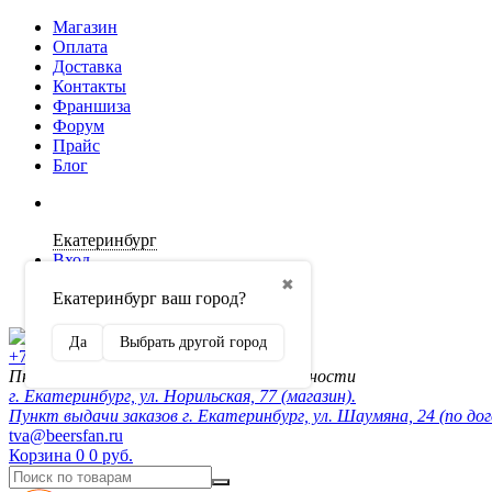
Магазин
Оплата
Доставка
Контакты
Франшиза
Форум
Прайс
Блог
Екатеринбург
Вход
✖
Екатеринбург ваш город?
Регистрация
Да
Выбрать другой город
+7 (902) 872-54-70
Пн-Пт 10:00-20:00, сб-вск по договорённости
г. Екатеринбург, ул. Норильская, 77 (магазин).
Пункт выдачи заказов г. Екатеринбург, ул. Шаумяна, 24 (по до
tva@beersfan.ru
Корзина
0
0 руб.