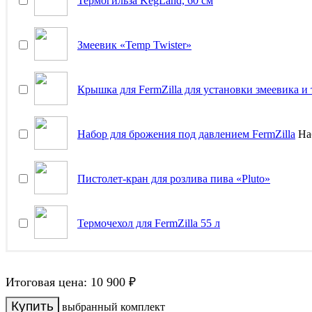
Термогильза KegLand, 60 см
Змеевик «Temp Twister»
Крышка для FermZilla для установки змеевика и
Набор для брожения под давлением FermZilla
Наб
Пистолет-кран для розлива пива «Pluto»
Термочехол для FermZilla 55 л
Итоговая цена:
10 900
₽
выбранный комплект