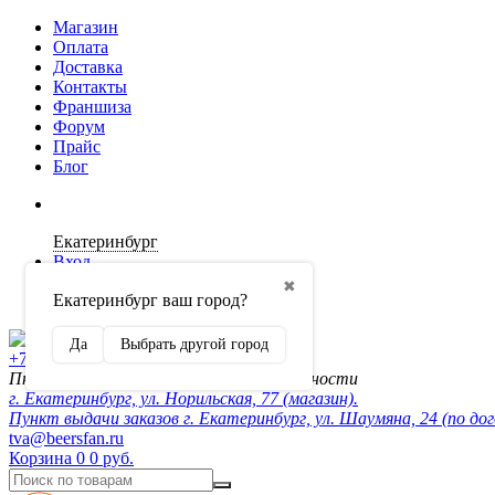
Магазин
Оплата
Доставка
Контакты
Франшиза
Форум
Прайс
Блог
Екатеринбург
Вход
✖
Екатеринбург ваш город?
Регистрация
Да
Выбрать другой город
+7 (902) 872-54-70
Пн-Пт 10:00-20:00, сб-вск по договорённости
г. Екатеринбург, ул. Норильская, 77 (магазин).
Пункт выдачи заказов г. Екатеринбург, ул. Шаумяна, 24 (по до
tva@beersfan.ru
Корзина
0
0 руб.