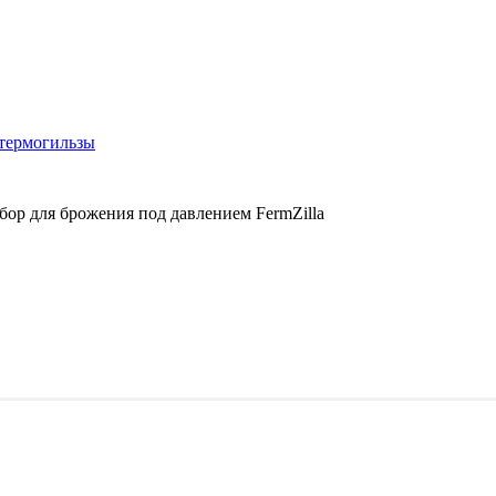
 термогильзы
ор для брожения под давлением FermZilla