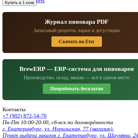
избранное
сравнить
Журнал пивовара PDF
Записывай рецепты, варки и дегустации
Скачать на Etsy
BrewERP — ERP-система для пивоварен
Производство, склад, заказы — всё в одном месте
Попробовать бесплатно
Контакты
+7 (902) 872-54-70
Пн-Пт 10:00-20:00, сб-вск по договорённости
г. Екатеринбург, ул. Норильская, 77 (магазин).
Пункт выдачи заказов г. Екатеринбург, ул. Шаумяна, 24