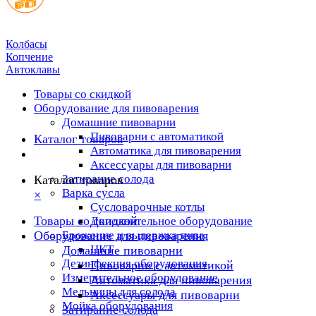
Колбасы
Копчение
Автоклавы
Товары со скидкой
Оборудование для пивоварения
Домашние пивоварни
Пивоварни с автоматикой
Каталог товаров
Автоматика для пивоварения
Аксессуары для пивоварни
Затирание солода
Каталог товаров
Варка сусла
×
Cусловарочные котлы
Товары со скидкой
Дополнительное оборудование
Оборудование для пивоварения
Брожение и выдержка пива
ЦКТ
Домашние пивоварни
Дезинфекция оборудования
Пивоварни с автоматикой
Измерительное оборудование
Автоматика для пивоварения
Мельницы для солода
Аксессуары для пивоварни
Мойка оборудования
Затирание солода