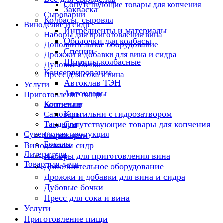
Сопутствующие товары для копчения
Закваска
Сыроварни
Колбасы, сыровял
Виноделие и сидр
Ингредиенты и материалы
Наборы для приготовления вина
Оболочки для колбасы
Дополнительное оборудование
Специи
Дрожжи и добавки для вина и сидра
Шприцы колбасные
Дубовые бочки
Консервирование
Пресс для сока и вина
Автоклав ТЭН
Услуги
Автоклавы
Приготовление пищи
Копчение
Коптильни
Коптильни с гидрозатвором
Самовары
Тандыры
Сопутствующие товары для копчения
Сувенирная продукция
Сыроварни
Бокалы
Виноделие и сидр
Литература
Наборы для приготовления вина
Товар для дачи
Дополнительное оборудование
Дрожжи и добавки для вина и сидра
Дубовые бочки
Пресс для сока и вина
Услуги
Приготовление пищи