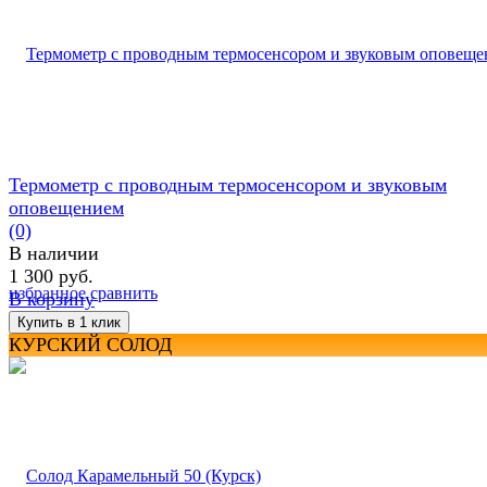
Термометр с проводным термосенсором и звуковым
оповещением
(0)
В наличии
1 300 руб.
избранное
сравнить
В корзину
КУРСКИЙ СОЛОД