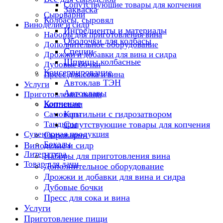
Сопутствующие товары для копчения
Закваска
Сыроварни
Колбасы, сыровял
Виноделие и сидр
Ингредиенты и материалы
Наборы для приготовления вина
Оболочки для колбасы
Дополнительное оборудование
Специи
Дрожжи и добавки для вина и сидра
Шприцы колбасные
Дубовые бочки
Консервирование
Пресс для сока и вина
Автоклав ТЭН
Услуги
Автоклавы
Приготовление пищи
Копчение
Коптильни
Коптильни с гидрозатвором
Самовары
Тандыры
Сопутствующие товары для копчения
Сувенирная продукция
Сыроварни
Бокалы
Виноделие и сидр
Литература
Наборы для приготовления вина
Товар для дачи
Дополнительное оборудование
Дрожжи и добавки для вина и сидра
Дубовые бочки
Пресс для сока и вина
Услуги
Приготовление пищи