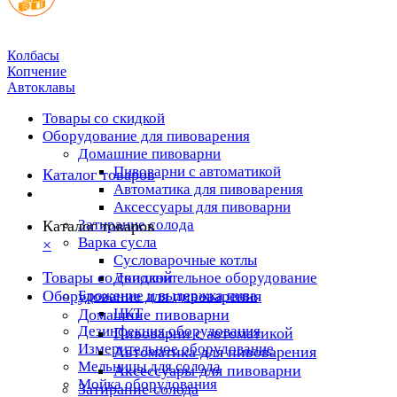
Колбасы
Копчение
Автоклавы
Товары со скидкой
Оборудование для пивоварения
Домашние пивоварни
Пивоварни с автоматикой
Каталог товаров
Автоматика для пивоварения
Аксессуары для пивоварни
Затирание солода
Каталог товаров
Варка сусла
×
Cусловарочные котлы
Товары со скидкой
Дополнительное оборудование
Оборудование для пивоварения
Брожение и выдержка пива
ЦКТ
Домашние пивоварни
Дезинфекция оборудования
Пивоварни с автоматикой
Измерительное оборудование
Автоматика для пивоварения
Мельницы для солода
Аксессуары для пивоварни
Мойка оборудования
Затирание солода