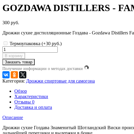
GOZDAWA DISTILLERS - F
300 руб.
Дрожжи сухие дистилляционные Гоздава - Gozdawa Distillers Fa
Термоупаковка (+
30 руб.
)
В корзину
Заказать товар
Получение информации о методах доставки
Категория:
Дрожжи спиртовые для самогона
Обзор
Характеристики
Отзывы
0
Доставка и оплата
Описание
Дрожжи сухие Гоздава Знаменитый Шотландский Виски произво
дальнейшей перегонки и выдержки в бочке.