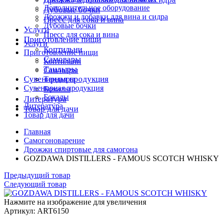
Дополнительное оборудование
Дубовые бочки
Дрожжи и добавки для вина и сидра
Пресс для сока и вина
Дубовые бочки
Услуги
Пресс для сока и вина
Приготовление пищи
Услуги
Коптильни
Приготовление пищи
Самовары
Коптильни
Тандыры
Самовары
Сувенирная продукция
Тандыры
Сувенирная продукция
Бокалы
Бокалы
Литература
Литература
Товар для дачи
Товар для дачи
Главная
Самогоноварение
Дрожжи спиртовые для самогона
GOZDAWA DISTILLERS - FAMOUS SCOTCH WHISKY
Предыдущий товар
Следующий товар
Нажмите на изображение для увеличения
Артикул: ART6150