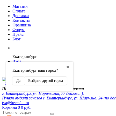
Магазин
Оплата
Доставка
Контакты
Франшиза
Форум
Прайс
Блог
Екатеринбург
Вход
✖
Екатеринбург ваш город?
Регистрация
Да
Выбрать другой город
+7 (902) 872-54-70
Пн-Пт 10:00-20:00, сб-вск по договорённости
г. Екатеринбург, ул. Норильская, 77 (магазин).
Пункт выдачи заказов г. Екатеринбург, ул. Шаумяна, 24 (по до
tva@beersfan.ru
Корзина
0
0 руб.