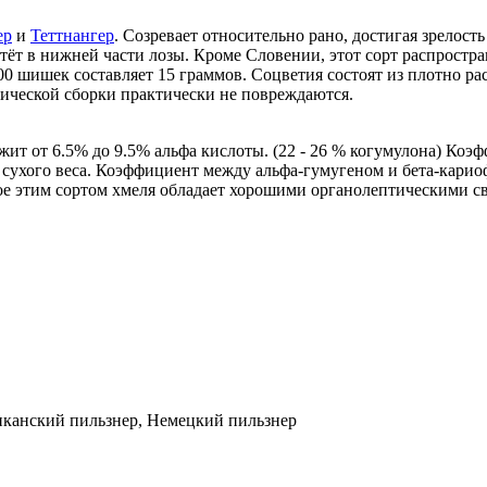
ер
и
Теттнангер
. Созревает относительно рано, достигая зрелост
тёт в нижней части лозы. Кроме Словении, этот сорт распростра
 100 шишек составляет 15 граммов. Соцветия состоят из плотно
анической сборки практически не повреждаются.
ит от 6.5% до 9.5% альфа кислоты. (22 - 26 % когумулона) Коэ
0г сухого веса. Коэффициент между альфа-гумугеном и бета-карио
е этим сортом хмеля обладает хорошими органолептическими св
иканский пильзнер, Немецкий пильзнер