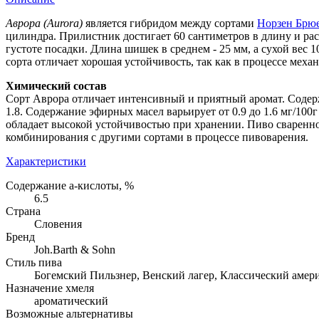
Аврора (Aurora)
является гибридом между сортами
Норзен Брю
цилиндра. Прилистник достигает 60 сантиметров в длину и рас
густоте посадки. Длина шишек в среднем - 25 мм, а сухой вес
сорта отличает хорошая устойчивость, так как в процессе мех
Химический состав
Сорт Аврора отличает интенсивный и приятный аромат. Содерж
1.8. Содержание эфирных масел варьирует от 0.9 до 1.6 мг/10
обладает высокой устойчивостью при хранении. Пиво сваренно
комбинирования с другими сортами в процессе пивоварения.
Характеристики
Содержание а-кислоты, %
6.5
Страна
Словения
Бренд
Joh.Barth & Sohn
Стиль пива
Богемский Пильзнер, Венский лагер, Классический амер
Назначение хмеля
ароматический
Возможные альтернативы