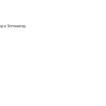
р и Теттнангер.