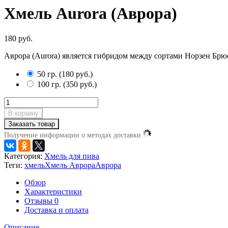
Хмель Aurora (Аврора)
180 руб.
Аврора (Aurora) является гибридом между сортами Норзен Брюе
50 гр.
(
180 руб.
)
100 гр.
(
350 руб.
)
В корзину
Заказать товар
Получение информации о методах доставки
Категория:
Хмель для пива
Теги:
хмель
Хмель Аврора
Аврора
Обзор
Характеристики
Отзывы
0
Доставка и оплата
Описание