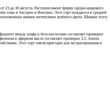
ь от 23 до 30 августа. Растения имеют форму средне-широкого
нён тоже в Австрии и Венгрии. Этот сорт нуждается в средней
 расположенных шишек интенсивно зелёного цвета. Шишки этого
ффициент между альфа и бета кислотами составляет примерно
филеном в эфирном масле составляет примерно 3.2. Aurora
ойствами. Этот сорт хмеля пригоден для экстрагирования и