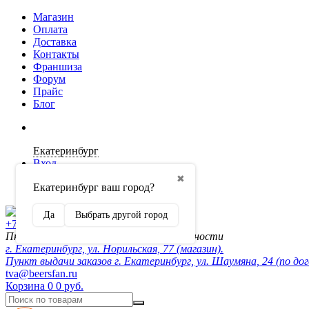
Магазин
Оплата
Доставка
Контакты
Франшиза
Форум
Прайс
Блог
Екатеринбург
Вход
✖
Екатеринбург ваш город?
Регистрация
Да
Выбрать другой город
+7 (902) 872-54-70
Пн-Пт 10:00-20:00, сб-вск по договорённости
г. Екатеринбург, ул. Норильская, 77 (магазин).
Пункт выдачи заказов г. Екатеринбург, ул. Шаумяна, 24 (по до
tva@beersfan.ru
Корзина
0
0 руб.