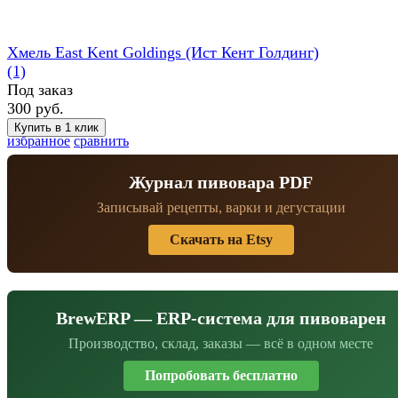
Хмель East Kent Goldings (Ист Кент Голдинг)
(1)
Под заказ
300 руб.
избранное
сравнить
Журнал пивовара PDF
Записывай рецепты, варки и дегустации
Скачать на Etsy
BrewERP — ERP-система для пивоварен
Производство, склад, заказы — всё в одном месте
Попробовать бесплатно