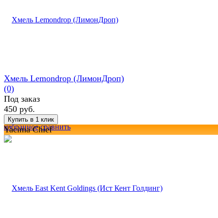
Хмель Lemondrop (ЛимонДроп)
(0)
Под заказ
450 руб.
избранное
сравнить
Yacima Chief