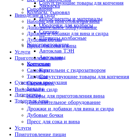
Сопутствующие товары для копчения
Закваска
Сыроварни
Колбасы, сыровял
Виноделие и сидр
Ингредиенты и материалы
Наборы для приготовления вина
Оболочки для колбасы
Дополнительное оборудование
Специи
Дрожжи и добавки для вина и сидра
Шприцы колбасные
Дубовые бочки
Консервирование
Пресс для сока и вина
Автоклав ТЭН
Услуги
Автоклавы
Приготовление пищи
Копчение
Коптильни
Коптильни с гидрозатвором
Самовары
Тандыры
Сопутствующие товары для копчения
Сувенирная продукция
Сыроварни
Бокалы
Виноделие и сидр
Литература
Наборы для приготовления вина
Товар для дачи
Дополнительное оборудование
Дрожжи и добавки для вина и сидра
Дубовые бочки
Пресс для сока и вина
Услуги
Приготовление пищи