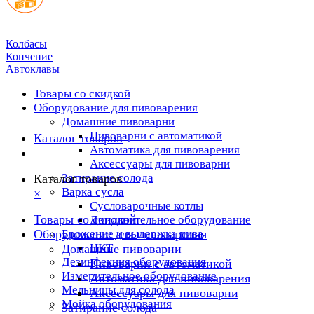
Колбасы
Копчение
Автоклавы
Товары со скидкой
Оборудование для пивоварения
Домашние пивоварни
Пивоварни с автоматикой
Каталог товаров
Автоматика для пивоварения
Аксессуары для пивоварни
Затирание солода
Каталог товаров
Варка сусла
×
Cусловарочные котлы
Товары со скидкой
Дополнительное оборудование
Оборудование для пивоварения
Брожение и выдержка пива
ЦКТ
Домашние пивоварни
Дезинфекция оборудования
Пивоварни с автоматикой
Измерительное оборудование
Автоматика для пивоварения
Мельницы для солода
Аксессуары для пивоварни
Мойка оборудования
Затирание солода