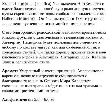
Хмель Пацифика (Pacifica) был выведен HortResearch и
имеет благородную европейскую родословную получен
путем скрещивания методом свободного опыления с хм
Hallertau Mittelfrüh. Он был выпущен в 1994 году после
завершения успешных испытаний в пивоварение.
С его благородной родословной и мягкими ароматичес
миксом фруктов с цветочными и земляными нотами от
Халлертау, Пацифика будет полезным дополнением к
любому по составу лагеру, как для охмеленных, так и
солодовых стилей. Он также хорошо проявит себя в кач
ключевого игрока в Альтбирах, Янтарных Элях, Кёльша
Элях в бельгийском стиле.
Аромат:
Умеренный и очень приятный. Апельсиновое
варенье и нежные цитрусовые смешиваются с
благородностью очень Старого Мира Халлертау:
свежескошенная трава и мёд с пикантными травами и
сладкими цветочными нотами.
Альфа-кислота:
5.0 – 6.0 %