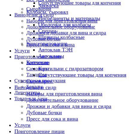
Сопутствующие товары для копчения
Закваска
Сыроварни
Колбасы, сыровял
Виноделие и сидр
Ингредиенты и материалы
Наборы для приготовления вина
Оболочки для колбасы
Дополнительное оборудование
Специи
Дрожжи и добавки для вина и сидра
Шприцы колбасные
Дубовые бочки
Консервирование
Пресс для сока и вина
Автоклав ТЭН
Услуги
Автоклавы
Приготовление пищи
Копчение
Коптильни
Коптильни с гидрозатвором
Самовары
Тандыры
Сопутствующие товары для копчения
Сувенирная продукция
Сыроварни
Бокалы
Виноделие и сидр
Литература
Наборы для приготовления вина
Товар для дачи
Дополнительное оборудование
Дрожжи и добавки для вина и сидра
Дубовые бочки
Пресс для сока и вина
Услуги
Приготовление пищи