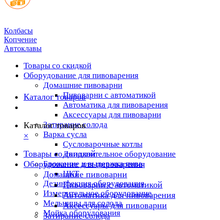
Колбасы
Копчение
Автоклавы
Товары со скидкой
Оборудование для пивоварения
Домашние пивоварни
Пивоварни с автоматикой
Каталог товаров
Автоматика для пивоварения
Аксессуары для пивоварни
Затирание солода
Каталог товаров
Варка сусла
×
Cусловарочные котлы
Товары со скидкой
Дополнительное оборудование
Оборудование для пивоварения
Брожение и выдержка пива
ЦКТ
Домашние пивоварни
Дезинфекция оборудования
Пивоварни с автоматикой
Измерительное оборудование
Автоматика для пивоварения
Мельницы для солода
Аксессуары для пивоварни
Мойка оборудования
Затирание солода