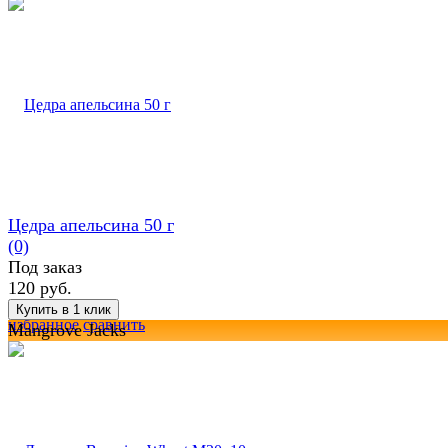
Цедра апельсина 50 г
(0)
Под заказ
120 руб.
избранное
сравнить
Mangrove Jacks