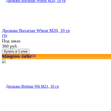
Дрожжи Bavarian Wheat M20, 10 гр
(9)
Под заказ
360 руб.
избранное
сравнить
Mangrove Jacks