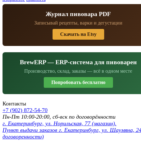
Журнал пивовара PDF
Записывай рецепты, варки и дегустации
Скачать на Etsy
BrewERP — ERP-система для пивоварен
Производство, склад, заказы — всё в одном месте
Попробовать бесплатно
Контакты
+7 (902) 872-54-70
Пн-Пт 10:00-20:00, сб-вск по договорённости
г. Екатеринбург, ул. Норильская, 77 (магазин).
Пункт выдачи заказов г. Екатеринбург, ул. Шаумяна, 24
договоренности)