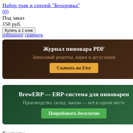
Набор трав и специй "Бехеровка"
(0)
Под заказ
150 руб.
избранное
сравнить
Журнал пивовара PDF
Записывай рецепты, варки и дегустации
Скачать на Etsy
BrewERP — ERP-система для пивоварен
Производство, склад, заказы — всё в одном месте
Попробовать бесплатно