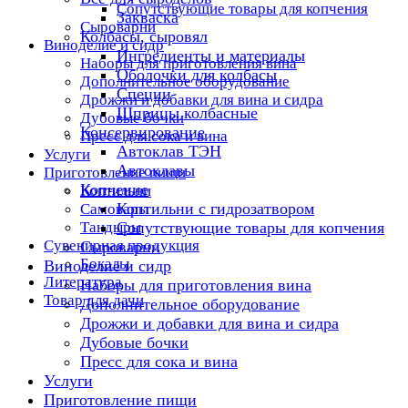
Сопутствующие товары для копчения
Закваска
Сыроварни
Колбасы, сыровял
Виноделие и сидр
Ингредиенты и материалы
Наборы для приготовления вина
Оболочки для колбасы
Дополнительное оборудование
Специи
Дрожжи и добавки для вина и сидра
Шприцы колбасные
Дубовые бочки
Консервирование
Пресс для сока и вина
Автоклав ТЭН
Услуги
Автоклавы
Приготовление пищи
Копчение
Коптильни
Коптильни с гидрозатвором
Самовары
Тандыры
Сопутствующие товары для копчения
Сувенирная продукция
Сыроварни
Бокалы
Виноделие и сидр
Литература
Наборы для приготовления вина
Товар для дачи
Дополнительное оборудование
Дрожжи и добавки для вина и сидра
Дубовые бочки
Пресс для сока и вина
Услуги
Приготовление пищи