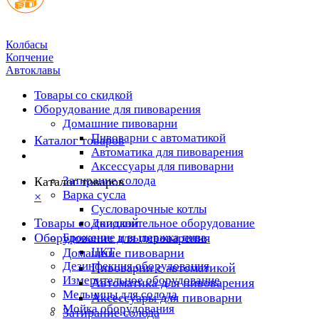
Колбасы
Копчение
Автоклавы
Товары со скидкой
Оборудование для пивоварения
Домашние пивоварни
Пивоварни с автоматикой
Каталог товаров
Автоматика для пивоварения
Аксессуары для пивоварни
Затирание солода
Каталог товаров
Варка сусла
×
Cусловарочные котлы
Товары со скидкой
Дополнительное оборудование
Оборудование для пивоварения
Брожение и выдержка пива
ЦКТ
Домашние пивоварни
Дезинфекция оборудования
Пивоварни с автоматикой
Измерительное оборудование
Автоматика для пивоварения
Мельницы для солода
Аксессуары для пивоварни
Мойка оборудования
Затирание солода