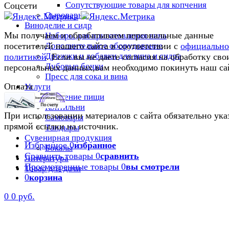
Сопутствующие товары для копчения
Соцсети
Сыроварни
Виноделие и сидр
Мы получаем и обрабатываем персональные данные
Наборы для приготовления вина
Дополнительное оборудование
посетителей нашего сайта в соответствии с
официальн
Дрожжи и добавки для вина и сидра
политикой
. Если вы не даете согласия на обработку сво
Дубовые бочки
персональных данных,вам необходимо покинуть наш са
Пресс для сока и вина
Оплата
Услуги
Приготовление пищи
Коптильни
При использовании материалов с сайта обязательно ука
Самовары
прямой ссылки на источник.
Тандыры
Сувенирная продукция
Избранное
0
избранное
Бокалы
Сравнить товары
0
сравнить
Литература
Просмотренные товары
0
вы смотрели
Товар для дачи
0
корзина
0
0 руб.