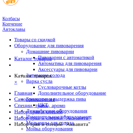
Колбасы
Копчение
Автоклавы
Товары со скидкой
Оборудование для пивоварения
Домашние пивоварни
Пивоварни с автоматикой
Каталог товаров
Автоматика для пивоварения
Аксессуары для пивоварни
Затирание солода
Каталог товаров
Варка сусла
×
Cусловарочные котлы
Главная
Дополнительное оборудование
Самогоноварение
Брожение и выдержка пива
ЦКТ
Специи, травы, аромо
Дезинфекция оборудования
Набор трав и специй
Измерительное оборудование
Набор трав и специй "Аквавита"
Мельницы для солода
Набор трав и специй "Аквавита"
Мойка оборудования