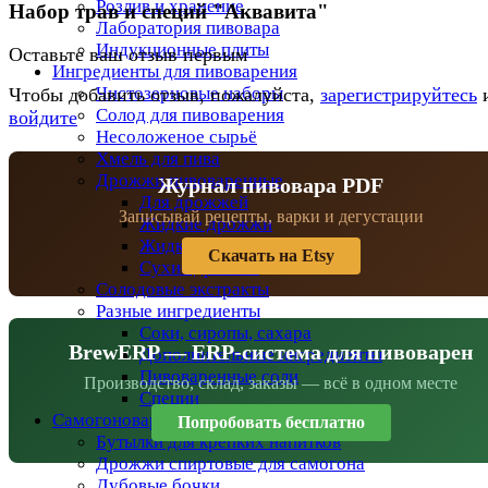
Розлив и хранение
Набор трав и специй "Аквавита"
Лаборатория пивовара
Индукционные плиты
Оставьте ваш отзыв первым
Ингредиенты для пивоварения
Чистозерновые наборы
Чтобы добавить отзыв, пожалуйста,
зарегистрируйтесь
Солод для пивоварения
войдите
Несоложеное сырьё
Хмель для пива
Дрожжи пивоваренные
Журнал пивовара PDF
Для дрожжей
Записывай рецепты, варки и дегустации
Жидкие дрожжи
Жидкие дрожжи BeersFan
Скачать на Etsy
Сухие дрожжи
Солодовые экстракты
Разные ингредиенты
Соки, сиропы, сахара
BrewERP — ERP-система для пивоварен
Дополнительные ингредиенты
Пивоваренные соли
Производство, склад, заказы — всё в одном месте
Специи
Самогоноварение
Попробовать бесплатно
Бутылки для крепких напитков
Дрожжи спиртовые для самогона
Дубовые бочки