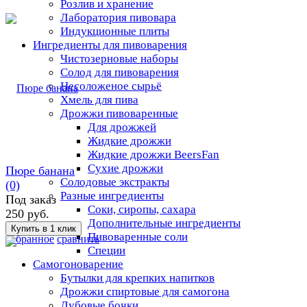
Розлив и хранение
Лаборатория пивовара
Индукционные плиты
Ингредиенты для пивоварения
Чистозерновые наборы
Солод для пивоварения
Несоложеное сырьё
Хмель для пива
Дрожжи пивоваренные
Для дрожжей
Жидкие дрожжи
Жидкие дрожжи BeersFan
Сухие дрожжи
Пюре банана
Солодовые экстракты
(0)
Разные ингредиенты
Под заказ
Соки, сиропы, сахара
250 руб.
Дополнительные ингредиенты
Пивоваренные соли
избранное
сравнить
Специи
Самогоноварение
Бутылки для крепких напитков
Дрожжи спиртовые для самогона
Дубовые бочки