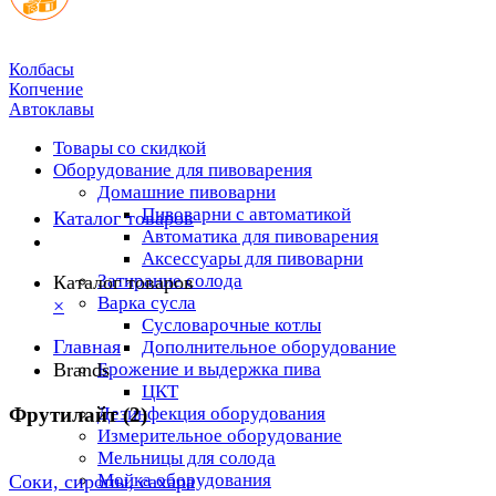
Колбасы
Копчение
Автоклавы
Товары со скидкой
Оборудование для пивоварения
Домашние пивоварни
Пивоварни с автоматикой
Каталог товаров
Автоматика для пивоварения
Аксессуары для пивоварни
Затирание солода
Каталог товаров
Варка сусла
×
Cусловарочные котлы
Главная
Дополнительное оборудование
Brands
Брожение и выдержка пива
ЦКТ
Фрутилайт (2)
Дезинфекция оборудования
Измерительное оборудование
Мельницы для солода
Мойка оборудования
Соки, сиропы, сахара