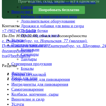
Производство, склад, заказы — всё в одном месте
Сопутствующие товары для копчения
Сыроварни
Попробовать бесплатно
Виноделие и сидр
Наборы для приготовления вина
Дополнительное оборудование
Контакты
Дрожжи и добавки для вина и сидра
Дубовые бочки
+7 (902) 872-54-70
Пресс для сока и вина
Пн-Пт 10:00-20:00, сб-вск по договорённости
Услуги
г. Екатеринбург, ул. Норильская, 77 (магазин).
Приготовление пищи
Пункт выдачи заказов г. Екатеринбург, ул. Шаумяна, 24
Коптильни
договоренности)
Самовары
tva@beersfan.ru
Тандыры
Сувенирная продукция
Разделы
Бокалы
Литература
Товары со скидкой
Товар для дачи
Оборудование для пивоварения
Ингредиенты для пивоварения
Самогоноварение
Колбасы, копчение, сыры
Виноделие и сидр
Услуги