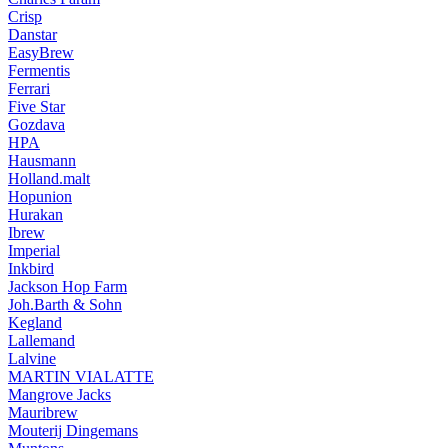
Crisp
Danstar
EasyBrew
Fermentis
Ferrari
Five Star
Gozdava
HPA
Hausmann
Holland.malt
Hopunion
Hurakan
Ibrew
Imperial
Inkbird
Jackson Hop Farm
Joh.Barth & Sohn
Kegland
Lallemand
Lalvine
MARTIN VIALATTE
Mangrove Jacks
Mauribrew
Mouterij Dingemans