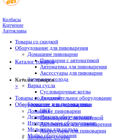
Колбасы
Копчение
Автоклавы
Товары со скидкой
Оборудование для пивоварения
Домашние пивоварни
Пивоварни с автоматикой
Каталог товаров
Автоматика для пивоварения
Аксессуары для пивоварни
Затирание солода
Каталог товаров
Варка сусла
×
Cусловарочные котлы
Товары со скидкой
Дополнительное оборудование
Оборудование для пивоварения
Брожение и выдержка пива
ЦКТ
Домашние пивоварни
Дезинфекция оборудования
Пивоварни с автоматикой
Измерительное оборудование
Автоматика для пивоварения
Мельницы для солода
Аксессуары для пивоварни
Мойка оборудования
Затирание солода