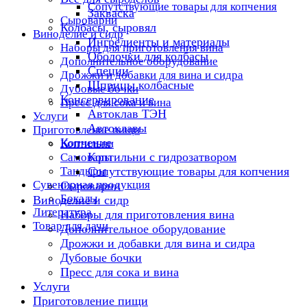
Сопутствующие товары для копчения
Закваска
Сыроварни
Колбасы, сыровял
Виноделие и сидр
Ингредиенты и материалы
Наборы для приготовления вина
Оболочки для колбасы
Дополнительное оборудование
Специи
Дрожжи и добавки для вина и сидра
Шприцы колбасные
Дубовые бочки
Консервирование
Пресс для сока и вина
Автоклав ТЭН
Услуги
Автоклавы
Приготовление пищи
Копчение
Коптильни
Коптильни с гидрозатвором
Самовары
Тандыры
Сопутствующие товары для копчения
Сувенирная продукция
Сыроварни
Бокалы
Виноделие и сидр
Литература
Наборы для приготовления вина
Товар для дачи
Дополнительное оборудование
Дрожжи и добавки для вина и сидра
Дубовые бочки
Пресс для сока и вина
Услуги
Приготовление пищи