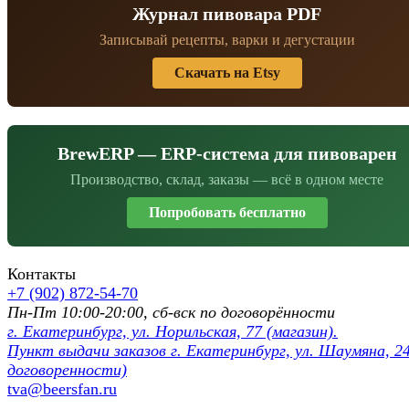
Журнал пивовара PDF
Записывай рецепты, варки и дегустации
Скачать на Etsy
BrewERP — ERP-система для пивоварен
Производство, склад, заказы — всё в одном месте
Попробовать бесплатно
Контакты
+7 (902) 872-54-70
Пн-Пт 10:00-20:00, сб-вск по договорённости
г. Екатеринбург, ул. Норильская, 77 (магазин).
Пункт выдачи заказов г. Екатеринбург, ул. Шаумяна, 24
договоренности)
tva@beersfan.ru