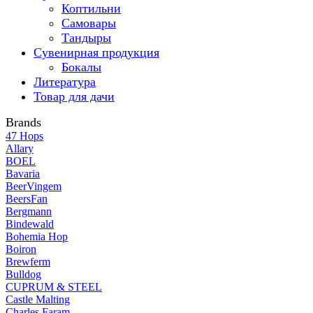
Коптильни
Самовары
Тандыры
Сувенирная продукция
Бокалы
Литература
Товар для дачи
Brands
47 Hops
Allary
BOEL
Bavaria
BeerVingem
BeersFan
Bergmann
Bindewald
Bohemia Hop
Boiron
Brewferm
Bulldog
CUPRUM & STEEL
Castle Malting
Charles Faram