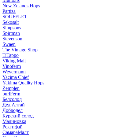
Muntons
New Zelands Hops
Partiza
SOUFFLET
Sekosalt
Simpsons
Spirtman
Stevenson
Swaen
The Vintage Shop
TiTappo
Viking Malt
Vinoferm
Weyermann
Yacima Chief
Yakima Quality Hops
Zemplen
puriFerm
Белсолод
Дед Алтай
Добродел
Курский солод
Малиновка
Ректифай
СамараМалт