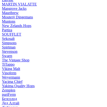
MARTIN VIALATTE
Mangrove Jacks
Mauribrew
Mouterij Dingemans
Muntons
New Zelands Hops
Partiza
SOUFFLET
Sekosalt
Simpsons
Spirtman
Stevenson
Swaen
The Vintage Shop
TiTappo
Viking Malt
Vinoferm
Weyermann
Yacima Chief
Yakima Quality Hops
Zemplen
puriFerm
Белсолод
Дед Алтай