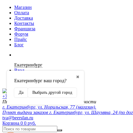
Магазин
Оплата
Доставка
Контакты
Франшиза
Форум
Прайс
Блог
Екатеринбург
Вход
✖
Екатеринбург ваш город?
Регистрация
Да
Выбрать другой город
+7 (902) 872-54-70
Пн-Пт 10:00-20:00, сб-вск по договорённости
г. Екатеринбург, ул. Норильская, 77 (магазин).
Пункт выдачи заказов г. Екатеринбург, ул. Шаумяна, 24 (по до
tva@beersfan.ru
Корзина
0
0 руб.