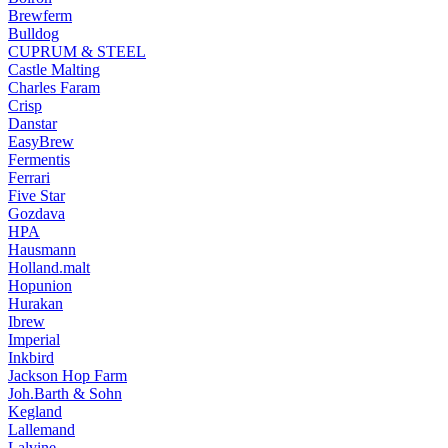
Brewferm
Bulldog
CUPRUM & STEEL
Castle Malting
Charles Faram
Crisp
Danstar
EasyBrew
Fermentis
Ferrari
Five Star
Gozdava
HPA
Hausmann
Holland.malt
Hopunion
Hurakan
Ibrew
Imperial
Inkbird
Jackson Hop Farm
Joh.Barth & Sohn
Kegland
Lallemand
Lalvine