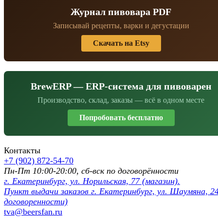
Журнал пивовара PDF
Записывай рецепты, варки и дегустации
Скачать на Etsy
BrewERP — ERP-система для пивоварен
Производство, склад, заказы — всё в одном месте
Попробовать бесплатно
Контакты
+7 (902) 872-54-70
Пн-Пт 10:00-20:00, сб-вск по договорённости
г. Екатеринбург, ул. Норильская, 77 (магазин).
Пункт выдачи заказов г. Екатеринбург, ул. Шаумяна, 24
договоренности)
tva@beersfan.ru