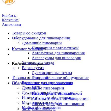
Колбасы
Копчение
Автоклавы
Товары со скидкой
Оборудование для пивоварения
Домашние пивоварни
Пивоварни с автоматикой
Каталог товаров
Автоматика для пивоварения
Аксессуары для пивоварни
Затирание солода
Каталог товаров
Варка сусла
×
Cусловарочные котлы
Товары со скидкой
Дополнительное оборудование
Оборудование для пивоварения
Брожение и выдержка пива
ЦКТ
Домашние пивоварни
Дезинфекция оборудования
Пивоварни с автоматикой
Измерительное оборудование
Автоматика для пивоварения
Мельницы для солода
Аксессуары для пивоварни
Мойка оборудования
Затирание солода