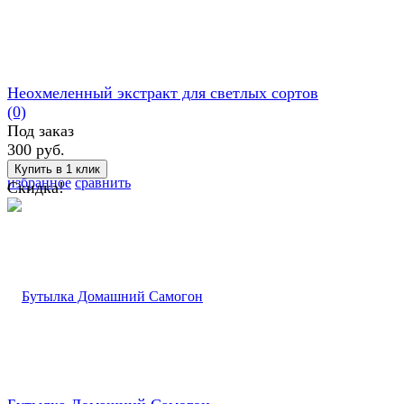
Неохмеленный экстракт для светлых сортов
(0)
Под заказ
300 руб.
избранное
сравнить
Скидка!