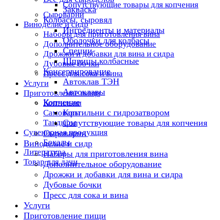
Сопутствующие товары для копчения
Закваска
Сыроварни
Колбасы, сыровял
Виноделие и сидр
Ингредиенты и материалы
Наборы для приготовления вина
Оболочки для колбасы
Дополнительное оборудование
Специи
Дрожжи и добавки для вина и сидра
Шприцы колбасные
Дубовые бочки
Консервирование
Пресс для сока и вина
Автоклав ТЭН
Услуги
Автоклавы
Приготовление пищи
Копчение
Коптильни
Коптильни с гидрозатвором
Самовары
Тандыры
Сопутствующие товары для копчения
Сувенирная продукция
Сыроварни
Бокалы
Виноделие и сидр
Литература
Наборы для приготовления вина
Товар для дачи
Дополнительное оборудование
Дрожжи и добавки для вина и сидра
Дубовые бочки
Пресс для сока и вина
Услуги
Приготовление пищи