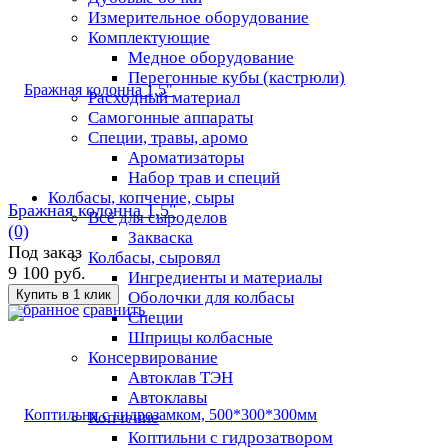
Измерительное оборудование
Комплектующие
Медное оборудование
Перегонные кубы (кастрюли)
Расходный материал
Самогонные аппараты
Специи, травы, аромо
Ароматизаторы
Набор трав и специй
Колбасы, копчение, сыры
Бражная колонна 1,5"
Всё для сыроделов
(0)
Закваска
Под заказ
Колбасы, сыровял
9 100 руб.
Ингредиенты и материалы
Оболочки для колбасы
избранное
сравнить
Специи
Шприцы колбасные
Консервирование
Автоклав ТЭН
Автоклавы
Копчение
Коптильни с гидрозатвором