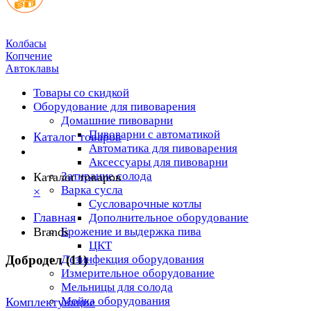
Колбасы
Копчение
Автоклавы
Товары со скидкой
Оборудование для пивоварения
Домашние пивоварни
Пивоварни с автоматикой
Каталог товаров
Автоматика для пивоварения
Аксессуары для пивоварни
Затирание солода
Каталог товаров
Варка сусла
×
Cусловарочные котлы
Главная
Дополнительное оборудование
Brands
Брожение и выдержка пива
ЦКТ
Добродел (11)
Дезинфекция оборудования
Измерительное оборудование
Мельницы для солода
Мойка оборудования
Комплектующие