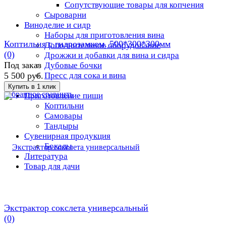
Сопутствующие товары для копчения
Сыроварни
Виноделие и сидр
Наборы для приготовления вина
Коптильня с гидрозамком, 500*300*300мм
Дополнительное оборудование
(0)
Дрожжи и добавки для вина и сидра
Под заказ
Дубовые бочки
Пресс для сока и вина
5 500 руб.
Услуги
избранное
сравнить
Приготовление пищи
Коптильни
Самовары
Тандыры
Сувенирная продукция
Бокалы
Литература
Товар для дачи
Экстрактор сокслета универсальный
(0)