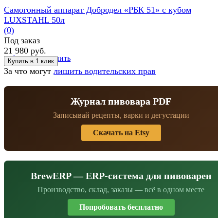
Самогонный аппарат Добродел «РБК 51» с кубом
LUXSTAHL 50л
(0)
Под заказ
21 980 руб.
избранное
сравнить
За что могут
лишить водительских прав
Журнал пивовара PDF
Записывай рецепты, варки и дегустации
Скачать на Etsy
BrewERP — ERP-система для пивоварен
Производство, склад, заказы — всё в одном месте
Попробовать бесплатно