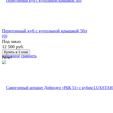
Перегонный куб с купольной крышкой 50л
(0)
Под заказ
12 500 руб.
избранное
сравнить
New!