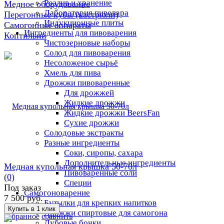
Розлив и хранение
Медное оборудование
Лаборатория пивовара
Перегонные кубы (кастрюли)
Индукционные плиты
Самогонные аппараты
Ингредиенты для пивоварения
Коптильни
Чистозерновые наборы
Солод для пивоварения
Несоложеное сырьё
Хмель для пива
Дрожжи пивоваренные
Для дрожжей
Жидкие дрожжи
Жидкие дрожжи BeersFan
Сухие дрожжи
Солодовые экстракты
Разные ингредиенты
Соки, сиропы, сахара
Дополнительные ингредиенты
Медная купольная крышка 50-70л
Пивоваренные соли
(0)
Специи
Под заказ
Самогоноварение
7 500 руб.
Бутылки для крепких напитков
Дрожжи спиртовые для самогона
избранное
сравнить
Дубовые бочки