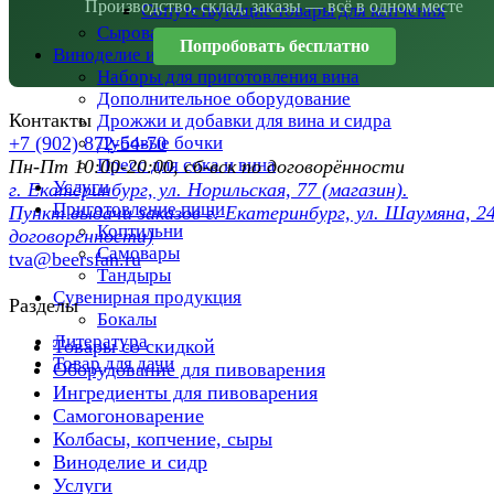
Производство, склад, заказы — всё в одном месте
Сопутствующие товары для копчения
Сыроварни
Попробовать бесплатно
Виноделие и сидр
Наборы для приготовления вина
Дополнительное оборудование
Контакты
Дрожжи и добавки для вина и сидра
Дубовые бочки
+7 (902) 872-54-70
Пресс для сока и вина
Пн-Пт 10:00-20:00, сб-вск по договорённости
Услуги
г. Екатеринбург, ул. Норильская, 77 (магазин).
Приготовление пищи
Пункт выдачи заказов г. Екатеринбург, ул. Шаумяна, 24
Коптильни
договоренности)
Самовары
tva@beersfan.ru
Тандыры
Сувенирная продукция
Разделы
Бокалы
Литература
Товары со скидкой
Товар для дачи
Оборудование для пивоварения
Ингредиенты для пивоварения
Самогоноварение
Колбасы, копчение, сыры
Виноделие и сидр
Услуги