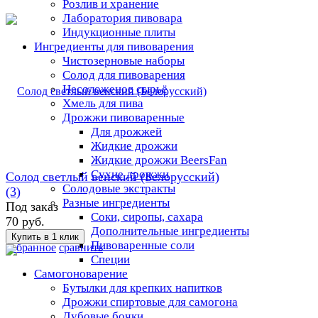
Розлив и хранение
Лаборатория пивовара
Индукционные плиты
Ингредиенты для пивоварения
Чистозерновые наборы
Солод для пивоварения
Несоложеное сырьё
Хмель для пива
Дрожжи пивоваренные
Для дрожжей
Жидкие дрожжи
Жидкие дрожжи BeersFan
Сухие дрожжи
Солод светлый венский (Белорусский)
Солодовые экстракты
(3)
Разные ингредиенты
Под заказ
Соки, сиропы, сахара
70 руб.
Дополнительные ингредиенты
Пивоваренные соли
избранное
сравнить
Специи
Самогоноварение
Бутылки для крепких напитков
Дрожжи спиртовые для самогона
Дубовые бочки