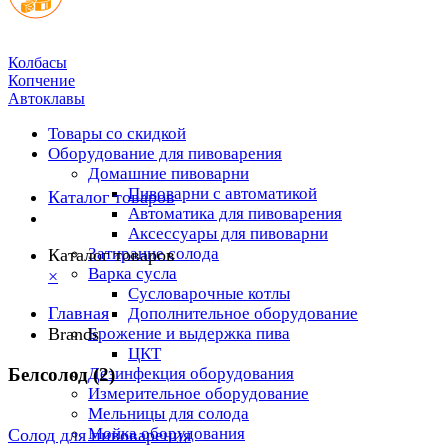
Колбасы
Копчение
Автоклавы
Товары со скидкой
Оборудование для пивоварения
Домашние пивоварни
Пивоварни с автоматикой
Каталог товаров
Автоматика для пивоварения
Аксессуары для пивоварни
Затирание солода
Каталог товаров
Варка сусла
×
Cусловарочные котлы
Главная
Дополнительное оборудование
Brands
Брожение и выдержка пива
ЦКТ
Белсолод (2)
Дезинфекция оборудования
Измерительное оборудование
Мельницы для солода
Мойка оборудования
Солод для пивоварения