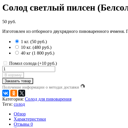
Солод светлый пилсен (Белсол
50 руб.
Изготовлен из отборного двухрядного пивоваренного ячменя. П
1 кг.
(
50 руб.
)
10 кг.
(
480 руб.
)
40 кг
(
1 800 руб.
)
Помол солода (+
10 руб.
)
В корзину
Заказать товар
Получение информации о методах доставки
Категория:
Солод для пивоварения
Теги:
солод
Обзор
Характеристики
Отзывы
0