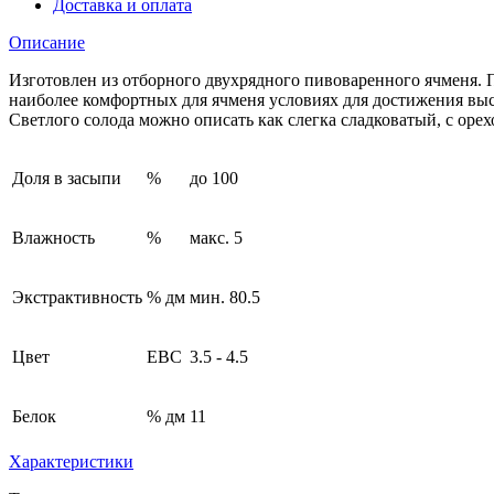
Доставка и оплата
Описание
Изготовлен из отборного двухрядного пивоваренного ячменя. П
наиболее комфортных для ячменя условиях для достижения высо
Светлого солода можно описать как слегка сладковатый, с оре
Доля в засыпи
%
до 100
Влажность
%
макс. 5
Экстрактивность
% дм
мин. 80.5
Цвет
EBC
3.5 - 4.5
Белок
% дм
11
Характеристики