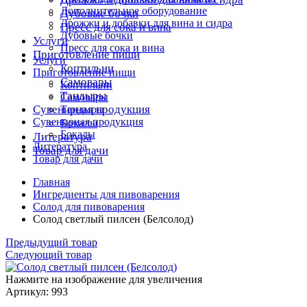
Дополнительное оборудование
Дубовые бочки
Дрожжи и добавки для вина и сидра
Пресс для сока и вина
Дубовые бочки
Услуги
Пресс для сока и вина
Приготовление пищи
Услуги
Коптильни
Приготовление пищи
Самовары
Коптильни
Тандыры
Самовары
Сувенирная продукция
Тандыры
Сувенирная продукция
Бокалы
Бокалы
Литература
Литература
Товар для дачи
Товар для дачи
Главная
Ингредиенты для пивоварения
Солод для пивоварения
Солод светлый пилсен (Белсолод)
Предыдущий товар
Следующий товар
Нажмите на изображение для увеличения
Артикул: 993