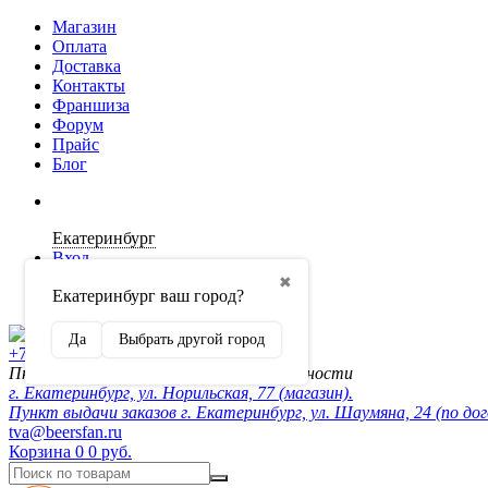
Магазин
Оплата
Доставка
Контакты
Франшиза
Форум
Прайс
Блог
Екатеринбург
Вход
✖
Екатеринбург ваш город?
Регистрация
Да
Выбрать другой город
+7 (902) 872-54-70
Пн-Пт 10:00-20:00, сб-вск по договорённости
г. Екатеринбург, ул. Норильская, 77 (магазин).
Пункт выдачи заказов г. Екатеринбург, ул. Шаумяна, 24 (по до
tva@beersfan.ru
Корзина
0
0 руб.