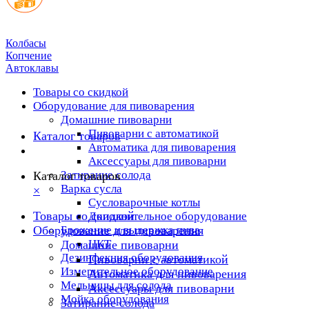
Колбасы
Копчение
Автоклавы
Товары со скидкой
Оборудование для пивоварения
Домашние пивоварни
Пивоварни с автоматикой
Каталог товаров
Автоматика для пивоварения
Аксессуары для пивоварни
Затирание солода
Каталог товаров
Варка сусла
×
Cусловарочные котлы
Товары со скидкой
Дополнительное оборудование
Оборудование для пивоварения
Брожение и выдержка пива
ЦКТ
Домашние пивоварни
Дезинфекция оборудования
Пивоварни с автоматикой
Измерительное оборудование
Автоматика для пивоварения
Мельницы для солода
Аксессуары для пивоварни
Мойка оборудования
Затирание солода