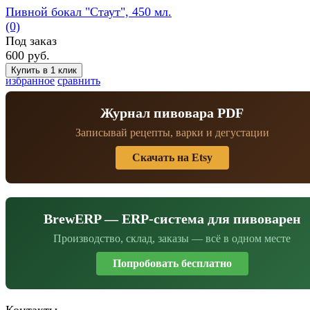
Пивной бокал "Стаут", 450 мл.
(0)
Под заказ
600 руб.
избранное
сравнить
Журнал пивовара PDF
Записывай рецепты, варки и дегустации
Скачать на Etsy
BrewERP — ERP-система для пивоварен
Производство, склад, заказы — всё в одном месте
Попробовать бесплатно
Контакты