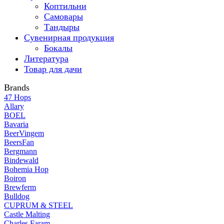
Коптильни
Самовары
Тандыры
Сувенирная продукция
Бокалы
Литература
Товар для дачи
Brands
47 Hops
Allary
BOEL
Bavaria
BeerVingem
BeersFan
Bergmann
Bindewald
Bohemia Hop
Boiron
Brewferm
Bulldog
CUPRUM & STEEL
Castle Malting
Charles Faram