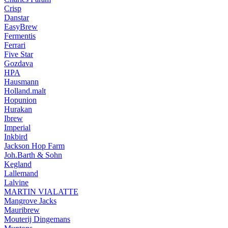
Crisp
Danstar
EasyBrew
Fermentis
Ferrari
Five Star
Gozdava
HPA
Hausmann
Holland.malt
Hopunion
Hurakan
Ibrew
Imperial
Inkbird
Jackson Hop Farm
Joh.Barth & Sohn
Kegland
Lallemand
Lalvine
MARTIN VIALATTE
Mangrove Jacks
Mauribrew
Mouterij Dingemans