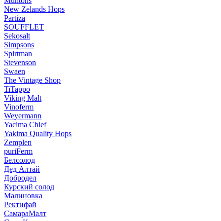
Muntons
New Zelands Hops
Partiza
SOUFFLET
Sekosalt
Simpsons
Spirtman
Stevenson
Swaen
The Vintage Shop
TiTappo
Viking Malt
Vinoferm
Weyermann
Yacima Chief
Yakima Quality Hops
Zemplen
puriFerm
Белсолод
Дед Алтай
Добродел
Курский солод
Малиновка
Ректифай
СамараМалт