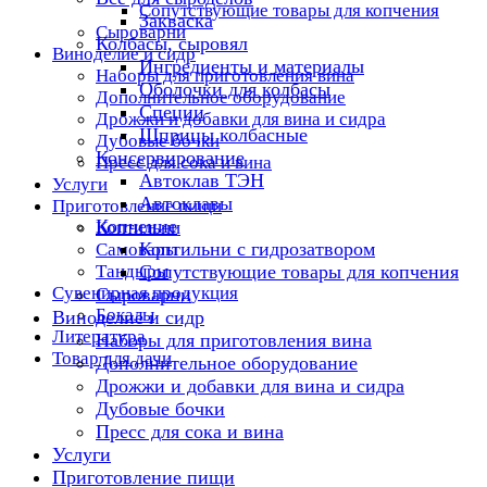
Сопутствующие товары для копчения
Закваска
Сыроварни
Колбасы, сыровял
Виноделие и сидр
Ингредиенты и материалы
Наборы для приготовления вина
Оболочки для колбасы
Дополнительное оборудование
Специи
Дрожжи и добавки для вина и сидра
Шприцы колбасные
Дубовые бочки
Консервирование
Пресс для сока и вина
Автоклав ТЭН
Услуги
Автоклавы
Приготовление пищи
Копчение
Коптильни
Коптильни с гидрозатвором
Самовары
Тандыры
Сопутствующие товары для копчения
Сувенирная продукция
Сыроварни
Бокалы
Виноделие и сидр
Литература
Наборы для приготовления вина
Товар для дачи
Дополнительное оборудование
Дрожжи и добавки для вина и сидра
Дубовые бочки
Пресс для сока и вина
Услуги
Приготовление пищи