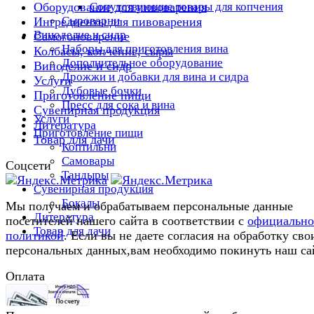
Сопутствующие товары для копчения
Оборудование для пивоварения
Сыроварни
Ингредиенты для пивоварения
Виноделие и сидр
Самогоноварение
Наборы для приготовления вина
Колбасы, копчение, сыры
Дополнительное оборудование
Виноделие и сидр
Дрожжи и добавки для вина и сидра
Услуги
Дубовые бочки
Приготовление пищи
Пресс для сока и вина
Сувенирная продукция
Услуги
Литература
Приготовление пищи
Товар для дачи
Коптильни
Самовары
Соцсети
Тандыры
Сувенирная продукция
Бокалы
Мы получаем и обрабатываем персональные данные
Литература
посетителей нашего сайта в соответствии с
официальн
Товар для дачи
политикой
. Если вы не даете согласия на обработку сво
персональных данных,вам необходимо покинуть наш са
Оплата