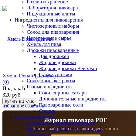
Розлив и хранение
Лаборатория пивовара
Индукционные плиты
Ингредиенты для пивоварения
Чистозерновые наборы
Солод для пивоварения
Несоложеное сырьё
Хмель для пива
Дрожжи пивоваренные
Для дрожжей
Жидкие дрожжи
Жидкие дрожжи BeersFan
Сухие дрожжи
Хмель Denali (Денали)
Солодовые экстракты
(0)
Разные ингредиенты
Под заказ
Соки, сиропы, сахара
320 руб.
Дополнительные ингредиенты
Пивоваренные соли
избранное
сравнить
Специи
Самогоноварение
Журнал пивовара PDF
Бутылки для крепких напитков
Записывай рецепты, варки и дегустации
Дрожжи спиртовые для самогона
Дубовые бочки