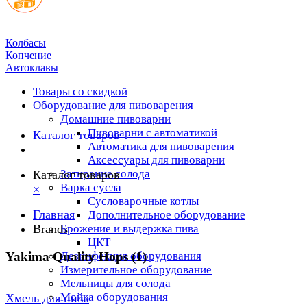
Колбасы
Копчение
Автоклавы
Товары со скидкой
Оборудование для пивоварения
Домашние пивоварни
Пивоварни с автоматикой
Каталог товаров
Автоматика для пивоварения
Аксессуары для пивоварни
Затирание солода
Каталог товаров
Варка сусла
×
Cусловарочные котлы
Главная
Дополнительное оборудование
Brands
Брожение и выдержка пива
ЦКТ
Yakima Quality Hops (1)
Дезинфекция оборудования
Измерительное оборудование
Мельницы для солода
Мойка оборудования
Хмель для пива