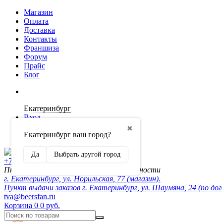
Магазин
Оплата
Доставка
Контакты
Франшиза
Форум
Прайс
Блог
Екатеринбург
Вход
✖
Екатеринбург ваш город?
Регистрация
Да
Выбрать другой город
+7 (902) 872-54-70
Пн-Пт 10:00-20:00, сб-вск по договорённости
г. Екатеринбург, ул. Норильская, 77 (магазин).
Пункт выдачи заказов г. Екатеринбург, ул. Шаумяна, 24 (по до
tva@beersfan.ru
Корзина
0
0 руб.