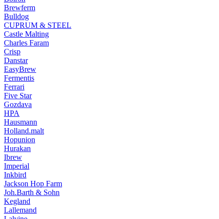
Brewferm
Bulldog
CUPRUM & STEEL
Castle Malting
Charles Faram
Crisp
Danstar
EasyBrew
Fermentis
Ferrari
Five Star
Gozdava
HPA
Hausmann
Holland.malt
Hopunion
Hurakan
Ibrew
Imperial
Inkbird
Jackson Hop Farm
Joh.Barth & Sohn
Kegland
Lallemand
Lalvine