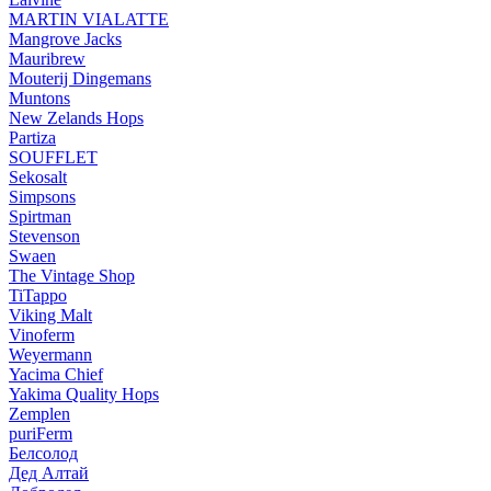
MARTIN VIALATTE
Mangrove Jacks
Mauribrew
Mouterij Dingemans
Muntons
New Zelands Hops
Partiza
SOUFFLET
Sekosalt
Simpsons
Spirtman
Stevenson
Swaen
The Vintage Shop
TiTappo
Viking Malt
Vinoferm
Weyermann
Yacima Chief
Yakima Quality Hops
Zemplen
puriFerm
Белсолод
Дед Алтай