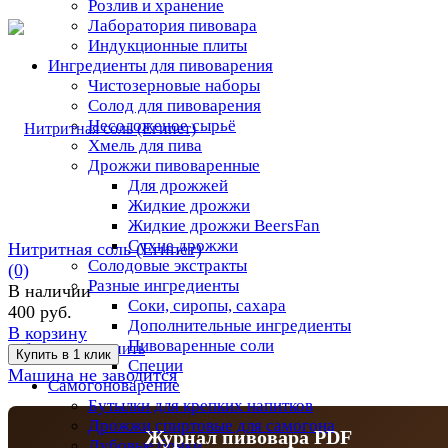
Розлив и хранение
Лаборатория пивовара
Индукционные плиты
Ингредиенты для пивоварения
Чистозерновые наборы
Солод для пивоварения
Несоложеное сырьё
Хмель для пива
Дрожжи пивоваренные
Для дрожжей
Жидкие дрожжи
Жидкие дрожжи BeersFan
Сухие дрожжи
Нитритная соль (Египет)
Солодовые экстракты
(0)
Разные ингредиенты
В наличии
Соки, сиропы, сахара
400 руб.
Дополнительные ингредиенты
В корзину
Пивоваренные соли
избранное
сравнить
Специи
Машина не заводится
Самогоноварение
Бутылки для крепких напитков
Дрожжи спиртовые для самогона
Журнал пивовара PDF
Дубовые бочки