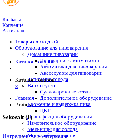
Колбасы
Копчение
Автоклавы
Товары со скидкой
Оборудование для пивоварения
Домашние пивоварни
Пивоварни с автоматикой
Каталог товаров
Автоматика для пивоварения
Аксессуары для пивоварни
Затирание солода
Каталог товаров
Варка сусла
×
Cусловарочные котлы
Главная
Дополнительное оборудование
Brands
Брожение и выдержка пива
ЦКТ
Sekosalt (1)
Дезинфекция оборудования
Измерительное оборудование
Мельницы для солода
Мойка оборудования
Ингредиенты и материалы