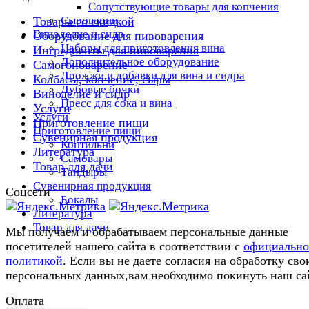
Сопутствующие товары для копчения
Сыроварни
Товары со скидкой
Виноделие и сидр
Оборудование для пивоварения
Наборы для приготовления вина
Ингредиенты для пивоварения
Дополнительное оборудование
Самогоноварение
Дрожжи и добавки для вина и сидра
Колбасы, копчение, сыры
Дубовые бочки
Виноделие и сидр
Пресс для сока и вина
Услуги
Услуги
Приготовление пищи
Приготовление пищи
Сувенирная продукция
Коптильни
Литература
Самовары
Товар для дачи
Тандыры
Сувенирная продукция
Соцсети
Бокалы
Литература
Товар для дачи
Мы получаем и обрабатываем персональные данные
посетителей нашего сайта в соответствии с
официальн
политикой
. Если вы не даете согласия на обработку сво
персональных данных,вам необходимо покинуть наш са
Оплата