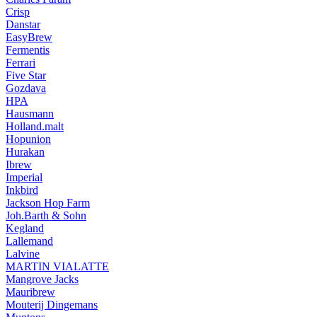
Crisp
Danstar
EasyBrew
Fermentis
Ferrari
Five Star
Gozdava
HPA
Hausmann
Holland.malt
Hopunion
Hurakan
Ibrew
Imperial
Inkbird
Jackson Hop Farm
Joh.Barth & Sohn
Kegland
Lallemand
Lalvine
MARTIN VIALATTE
Mangrove Jacks
Mauribrew
Mouterij Dingemans