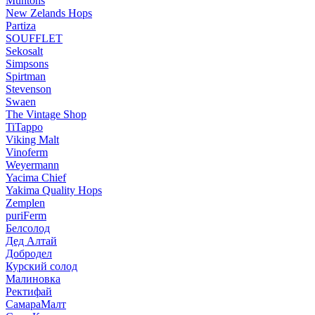
Muntons
New Zelands Hops
Partiza
SOUFFLET
Sekosalt
Simpsons
Spirtman
Stevenson
Swaen
The Vintage Shop
TiTappo
Viking Malt
Vinoferm
Weyermann
Yacima Chief
Yakima Quality Hops
Zemplen
puriFerm
Белсолод
Дед Алтай
Добродел
Курский солод
Малиновка
Ректифай
СамараМалт