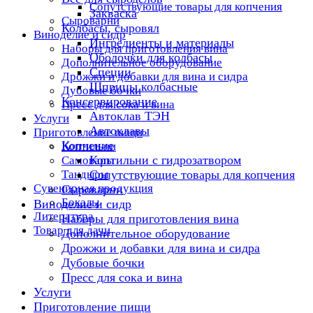
Сопутствующие товары для копчения
Закваска
Сыроварни
Колбасы, сыровял
Виноделие и сидр
Ингредиенты и материалы
Наборы для приготовления вина
Оболочки для колбасы
Дополнительное оборудование
Специи
Дрожжи и добавки для вина и сидра
Шприцы колбасные
Дубовые бочки
Консервирование
Пресс для сока и вина
Автоклав ТЭН
Услуги
Автоклавы
Приготовление пищи
Копчение
Коптильни
Коптильни с гидрозатвором
Самовары
Тандыры
Сопутствующие товары для копчения
Сувенирная продукция
Сыроварни
Бокалы
Виноделие и сидр
Литература
Наборы для приготовления вина
Товар для дачи
Дополнительное оборудование
Дрожжи и добавки для вина и сидра
Дубовые бочки
Пресс для сока и вина
Услуги
Приготовление пищи