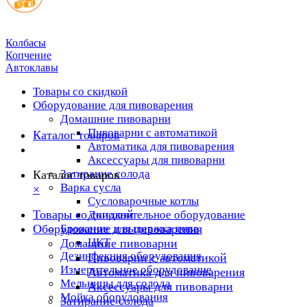
Колбасы
Копчение
Автоклавы
Товары со скидкой
Оборудование для пивоварения
Домашние пивоварни
Пивоварни с автоматикой
Каталог товаров
Автоматика для пивоварения
Аксессуары для пивоварни
Затирание солода
Каталог товаров
Варка сусла
×
Cусловарочные котлы
Товары со скидкой
Дополнительное оборудование
Оборудование для пивоварения
Брожение и выдержка пива
ЦКТ
Домашние пивоварни
Дезинфекция оборудования
Пивоварни с автоматикой
Измерительное оборудование
Автоматика для пивоварения
Мельницы для солода
Аксессуары для пивоварни
Мойка оборудования
Затирание солода