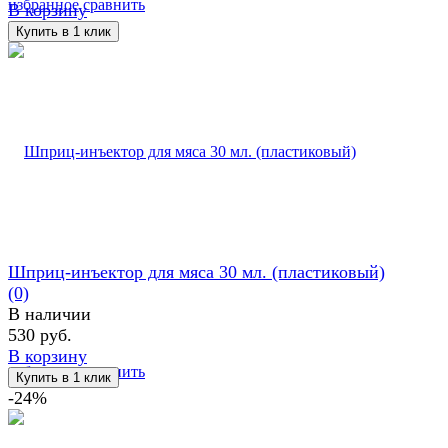
избранное
сравнить
В корзину
Шприц-инъектор для мяса 30 мл. (пластиковый)
(0)
В наличии
530 руб.
В корзину
избранное
сравнить
-24%