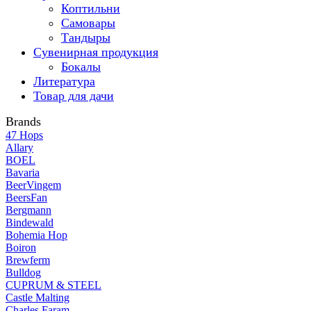
Коптильни
Самовары
Тандыры
Сувенирная продукция
Бокалы
Литература
Товар для дачи
Brands
47 Hops
Allary
BOEL
Bavaria
BeerVingem
BeersFan
Bergmann
Bindewald
Bohemia Hop
Boiron
Brewferm
Bulldog
CUPRUM & STEEL
Castle Malting
Charles Faram