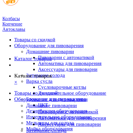
Колбасы
Копчение
Автоклавы
Товары со скидкой
Оборудование для пивоварения
Домашние пивоварни
Пивоварни с автоматикой
Каталог товаров
Автоматика для пивоварения
Аксессуары для пивоварни
Затирание солода
Каталог товаров
Варка сусла
×
Cусловарочные котлы
Товары со скидкой
Дополнительное оборудование
Оборудование для пивоварения
Брожение и выдержка пива
ЦКТ
Домашние пивоварни
Дезинфекция оборудования
Пивоварни с автоматикой
Измерительное оборудование
Автоматика для пивоварения
Мельницы для солода
Аксессуары для пивоварни
Мойка оборудования
Затирание солода