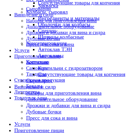
Сопутствующие товары для копчения
Закваска
Сыроварни
Колбасы, сыровял
Виноделие и сидр
Ингредиенты и материалы
Наборы для приготовления вина
Оболочки для колбасы
Дополнительное оборудование
Специи
Дрожжи и добавки для вина и сидра
Шприцы колбасные
Дубовые бочки
Консервирование
Пресс для сока и вина
Автоклав ТЭН
Услуги
Автоклавы
Приготовление пищи
Копчение
Коптильни
Коптильни с гидрозатвором
Самовары
Тандыры
Сопутствующие товары для копчения
Сувенирная продукция
Сыроварни
Бокалы
Виноделие и сидр
Литература
Наборы для приготовления вина
Товар для дачи
Дополнительное оборудование
Дрожжи и добавки для вина и сидра
Дубовые бочки
Пресс для сока и вина
Услуги
Приготовление пищи