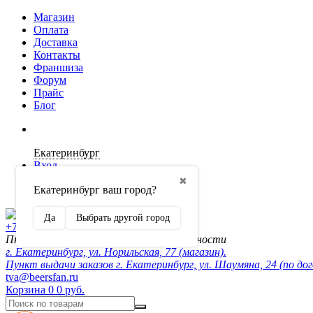
Магазин
Оплата
Доставка
Контакты
Франшиза
Форум
Прайс
Блог
Екатеринбург
Вход
✖
Екатеринбург ваш город?
Регистрация
Да
Выбрать другой город
+7 (902) 872-54-70
Пн-Пт 10:00-20:00, сб-вск по договорённости
г. Екатеринбург, ул. Норильская, 77 (магазин).
Пункт выдачи заказов г. Екатеринбург, ул. Шаумяна, 24 (по до
tva@beersfan.ru
Корзина
0
0 руб.