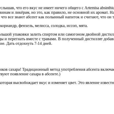
услышав, что его вкус не имеет ничего общего с Artemisa absint
ам и ликёрам, но это, как правило, не основной их аромат. На
что все знают абсент как полынный напиток и считают, что он т
риандр, фенхель, мелисса, солодка, иссоп, мята.
льшой упаковки залить спиртом или самогоном двойной дистилл
ды и перегнать вместе с травами. В полученный дистиллят добави
ие. Дать отдохнуть 7-14 дней.
ков сахара! Традиционный метод употребления абсента включает
вуют появление сахара в абсенте.)
торая высвобождает вкус и изменяет цвет. Это явление известно