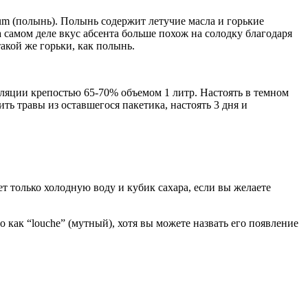
hium (полынь). Полынь содержит летучие масла и горькие
 самом деле вкус абсента больше похож на солодку благодаря
акой же горьки, как полынь.
яции крепостью 65-70% объемом 1 литр. Настоять в темном
ть травы из оставшегося пакетика, настоять 3 дня и
 только холодную воду и кубик сахара, если вы желаете
 как “louche” (мутный), хотя вы можете назвать его появление