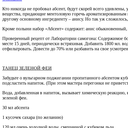
Кто никогда не пробовал абсент, будут скорей всего удивлены, 
вещества, придающие ментоловую горечь ароматизированным вин
другому основному ингредиенту – анису. Но так уж сложилось, 
Кроме полыни набор «Абсент» содержит: анис обыкновенный, ко
Проверенный рецепт от Лаборатории самогона: Содержимое бо
месте 15 дней, периодически встряхивая. Добавить 1800 мл. во
отфильтровать. Довести до 70% или разбавить на свое усмотрен
ТАНЕЦ ЗЕЛЕНОЙ ФЕИ
Забудьте о вульгарном поджигании пропитанного абсентом куби
подсластить напиток. (При этом мастера перегонки не приветст
Вода, добавленная в напиток, вызывает химическую реакцию, ко
зеленой феи.
30 мл абсента
1 кусочек сахара (по желанию)
120 мл очень холодной воды, смешанной с кубиком льда