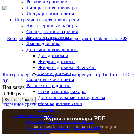
Розлив и хранение
Лаборатория пивовара
Индукционные плиты
Ингредиенты для пивоварения
Чистозерновые наборы
Солод для пивоварения
Несоложеное сырьё
Хмель для пива
Дрожжи пивоваренные
Для дрожжей
Жидкие дрожжи
Жидкие дрожжи BeersFan
Сухие дрожжи
Контроллер температуры / терморегулятор Inkbird ITC-3
Солодовые экстракты
(0)
Разные ингредиенты
Под заказ
Соки, сиропы, сахара
3 400 руб.
Дополнительные ингредиенты
Пивоваренные соли
избранное
сравнить
Специи
Самогоноварение
Журнал пивовара PDF
Бутылки для крепких напитков
Записывай рецепты, варки и дегустации
Дрожжи спиртовые для самогона
Дубовые бочки