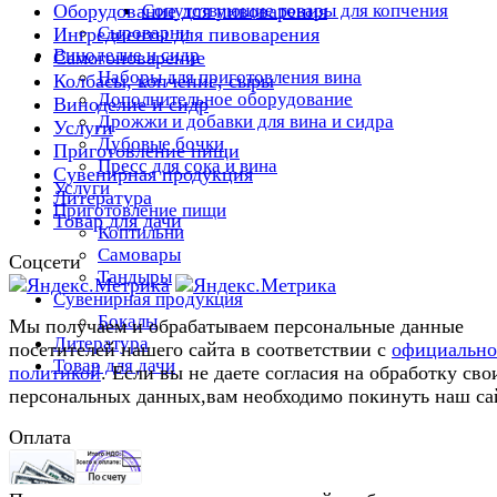
Сопутствующие товары для копчения
Оборудование для пивоварения
Сыроварни
Ингредиенты для пивоварения
Виноделие и сидр
Самогоноварение
Наборы для приготовления вина
Колбасы, копчение, сыры
Дополнительное оборудование
Виноделие и сидр
Дрожжи и добавки для вина и сидра
Услуги
Дубовые бочки
Приготовление пищи
Пресс для сока и вина
Сувенирная продукция
Услуги
Литература
Приготовление пищи
Товар для дачи
Коптильни
Самовары
Соцсети
Тандыры
Сувенирная продукция
Бокалы
Мы получаем и обрабатываем персональные данные
Литература
посетителей нашего сайта в соответствии с
официальн
Товар для дачи
политикой
. Если вы не даете согласия на обработку сво
персональных данных,вам необходимо покинуть наш са
Оплата