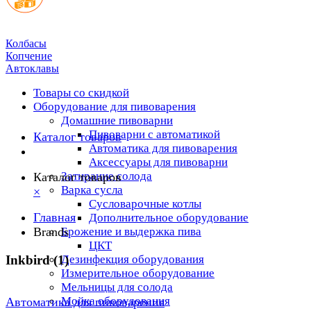
Колбасы
Копчение
Автоклавы
Товары со скидкой
Оборудование для пивоварения
Домашние пивоварни
Пивоварни с автоматикой
Каталог товаров
Автоматика для пивоварения
Аксессуары для пивоварни
Затирание солода
Каталог товаров
Варка сусла
×
Cусловарочные котлы
Главная
Дополнительное оборудование
Brands
Брожение и выдержка пива
ЦКТ
Inkbird (1)
Дезинфекция оборудования
Измерительное оборудование
Мельницы для солода
Мойка оборудования
Автоматика для пивоварения