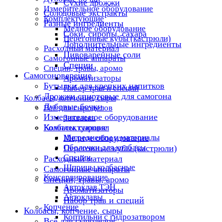
Сухие дрожжи
Измерительное оборудование
Солодовые экстракты
Комплектующие
Разные ингредиенты
Медное оборудование
Соки, сиропы, сахара
Перегонные кубы (кастрюли)
Дополнительные ингредиенты
Расходный материал
Пивоваренные соли
Самогонные аппараты
Специи
Специи, травы, аромо
Самогоноварение
Ароматизаторы
Бутылки для крепких напитков
Набор трав и специй
Дрожжи спиртовые для самогона
Колбасы, копчение, сыры
Дубовые бочки
Всё для сыроделов
Измерительное оборудование
Закваска
Комплектующие
Колбасы, сыровял
Ингредиенты и материалы
Медное оборудование
Оболочки для колбасы
Перегонные кубы (кастрюли)
Специи
Расходный материал
Шприцы колбасные
Самогонные аппараты
Консервирование
Специи, травы, аромо
Автоклав ТЭН
Ароматизаторы
Автоклавы
Набор трав и специй
Копчение
Колбасы, копчение, сыры
Коптильни с гидрозатвором
Всё для сыроделов