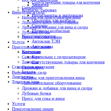
Сопутствующие товары для копчения
Закваска
Сыроварни
Колбасы, сыровял
Виноделие и сидр
Ингредиенты и материалы
Наборы для приготовления вина
Оболочки для колбасы
Дополнительное оборудование
Специи
Дрожжи и добавки для вина и сидра
Шприцы колбасные
Дубовые бочки
Консервирование
Пресс для сока и вина
Автоклав ТЭН
Услуги
Автоклавы
Приготовление пищи
Копчение
Коптильни
Коптильни с гидрозатвором
Самовары
Тандыры
Сопутствующие товары для копчения
Сувенирная продукция
Сыроварни
Бокалы
Виноделие и сидр
Литература
Наборы для приготовления вина
Товар для дачи
Дополнительное оборудование
Дрожжи и добавки для вина и сидра
Дубовые бочки
Пресс для сока и вина
Услуги
Приготовление пищи