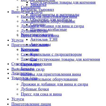
Сопутствующие товары для копчения
Закваска
Сыроварни
Колбасы, сыровял
Виноделие и сидр
Ингредиенты и материалы
Наборы для приготовления вина
Оболочки для колбасы
Дополнительное оборудование
Специи
Дрожжи и добавки для вина и сидра
Шприцы колбасные
Дубовые бочки
Консервирование
Пресс для сока и вина
Автоклав ТЭН
Услуги
Автоклавы
Приготовление пищи
Копчение
Коптильни
Коптильни с гидрозатвором
Самовары
Тандыры
Сопутствующие товары для копчения
Сувенирная продукция
Сыроварни
Бокалы
Виноделие и сидр
Литература
Наборы для приготовления вина
Товар для дачи
Дополнительное оборудование
Дрожжи и добавки для вина и сидра
Дубовые бочки
Пресс для сока и вина
Услуги
Приготовление пищи