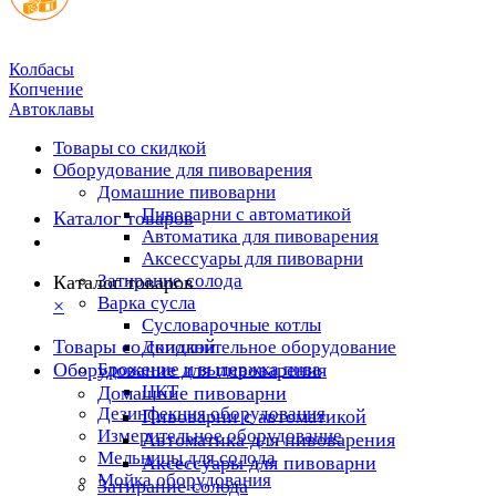
Колбасы
Копчение
Автоклавы
Товары со скидкой
Оборудование для пивоварения
Домашние пивоварни
Пивоварни с автоматикой
Каталог товаров
Автоматика для пивоварения
Аксессуары для пивоварни
Затирание солода
Каталог товаров
Варка сусла
×
Cусловарочные котлы
Товары со скидкой
Дополнительное оборудование
Оборудование для пивоварения
Брожение и выдержка пива
ЦКТ
Домашние пивоварни
Дезинфекция оборудования
Пивоварни с автоматикой
Измерительное оборудование
Автоматика для пивоварения
Мельницы для солода
Аксессуары для пивоварни
Мойка оборудования
Затирание солода