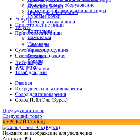
Дополнительное оборудование
Дубовые бочки
Дрожжи и добавки для вина и сидра
Пресс для сока и вина
Дубовые бочки
Услуги
Пресс для сока и вина
Приготовление пищи
Услуги
Коптильни
Приготовление пищи
Самовары
Коптильни
Тандыры
Самовары
Сувенирная продукция
Тандыры
Сувенирная продукция
Бокалы
Бокалы
Литература
Литература
Товар для дачи
Товар для дачи
Главная
Ингредиенты для пивоварения
Солод для пивоварения
Солод Пэйл Эль (Курск)
Предыдущий товар
Следующий товар
КУРСКИЙ СОЛОД
Нажмите на изображение для увеличения
Артикул: 996