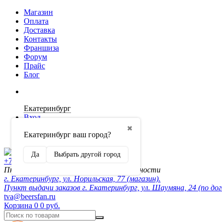
Магазин
Оплата
Доставка
Контакты
Франшиза
Форум
Прайс
Блог
Екатеринбург
Вход
✖
Екатеринбург ваш город?
Регистрация
Да
Выбрать другой город
+7 (902) 872-54-70
Пн-Пт 10:00-20:00, сб-вск по договорённости
г. Екатеринбург, ул. Норильская, 77 (магазин).
Пункт выдачи заказов г. Екатеринбург, ул. Шаумяна, 24 (по до
tva@beersfan.ru
Корзина
0
0 руб.