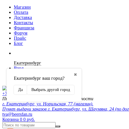
Магазин
Оплата
Доставка
Контакты
Франшиза
Форум
Прайс
Блог
Екатеринбург
Вход
✖
Екатеринбург ваш город?
Регистрация
Да
Выбрать другой город
+7 (902) 872-54-70
Пн-Пт 10:00-20:00, сб-вск по договорённости
г. Екатеринбург, ул. Норильская, 77 (магазин).
Пункт выдачи заказов г. Екатеринбург, ул. Шаумяна, 24 (по до
tva@beersfan.ru
Корзина
0
0 руб.