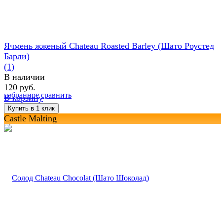
Ячмень жженый Chateau Roasted Barley (Шато Роустед
Барли)
(1)
В наличии
120 руб.
избранное
сравнить
В корзину
Castle Malting