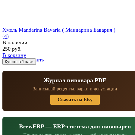
Хмель Mandarina Bavaria ( Maндарина Бавария )
(4)
В наличии
250 руб.
В корзину
избранное
сравнить
Журнал пивовара PDF
Записывай рецепты, варки и дегустации
Скачать на Etsy
BrewERP — ERP-система для пивоварен
Производство, склад, заказы — всё в одном месте