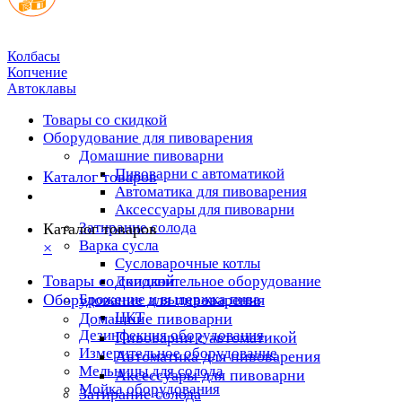
Колбасы
Копчение
Автоклавы
Товары со скидкой
Оборудование для пивоварения
Домашние пивоварни
Пивоварни с автоматикой
Каталог товаров
Автоматика для пивоварения
Аксессуары для пивоварни
Затирание солода
Каталог товаров
Варка сусла
×
Cусловарочные котлы
Товары со скидкой
Дополнительное оборудование
Оборудование для пивоварения
Брожение и выдержка пива
ЦКТ
Домашние пивоварни
Дезинфекция оборудования
Пивоварни с автоматикой
Измерительное оборудование
Автоматика для пивоварения
Мельницы для солода
Аксессуары для пивоварни
Мойка оборудования
Затирание солода