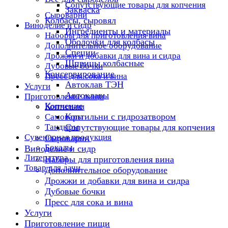
Сопутствующие товары для копчения
Закваска
Сыроварни
Колбасы, сыровял
Виноделие и сидр
Ингредиенты и материалы
Наборы для приготовления вина
Оболочки для колбасы
Дополнительное оборудование
Специи
Дрожжи и добавки для вина и сидра
Шприцы колбасные
Дубовые бочки
Консервирование
Пресс для сока и вина
Автоклав ТЭН
Услуги
Автоклавы
Приготовление пищи
Копчение
Коптильни
Коптильни с гидрозатвором
Самовары
Тандыры
Сопутствующие товары для копчения
Сувенирная продукция
Сыроварни
Бокалы
Виноделие и сидр
Литература
Наборы для приготовления вина
Товар для дачи
Дополнительное оборудование
Дрожжи и добавки для вина и сидра
Дубовые бочки
Пресс для сока и вина
Услуги
Приготовление пищи