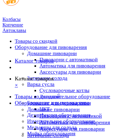
Колбасы
Копчение
Автоклавы
Товары со скидкой
Оборудование для пивоварения
Домашние пивоварни
Пивоварни с автоматикой
Каталог товаров
Автоматика для пивоварения
Аксессуары для пивоварни
Затирание солода
Каталог товаров
Варка сусла
×
Cусловарочные котлы
Товары со скидкой
Дополнительное оборудование
Оборудование для пивоварения
Брожение и выдержка пива
ЦКТ
Домашние пивоварни
Дезинфекция оборудования
Пивоварни с автоматикой
Измерительное оборудование
Автоматика для пивоварения
Мельницы для солода
Аксессуары для пивоварни
Мойка оборудования
Затирание солода