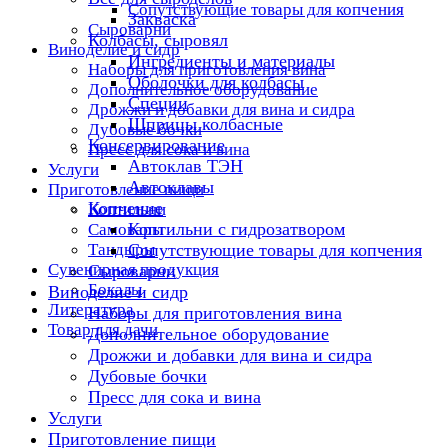
Сопутствующие товары для копчения
Закваска
Сыроварни
Колбасы, сыровял
Виноделие и сидр
Ингредиенты и материалы
Наборы для приготовления вина
Оболочки для колбасы
Дополнительное оборудование
Специи
Дрожжи и добавки для вина и сидра
Шприцы колбасные
Дубовые бочки
Консервирование
Пресс для сока и вина
Автоклав ТЭН
Услуги
Автоклавы
Приготовление пищи
Копчение
Коптильни
Коптильни с гидрозатвором
Самовары
Тандыры
Сопутствующие товары для копчения
Сувенирная продукция
Сыроварни
Бокалы
Виноделие и сидр
Литература
Наборы для приготовления вина
Товар для дачи
Дополнительное оборудование
Дрожжи и добавки для вина и сидра
Дубовые бочки
Пресс для сока и вина
Услуги
Приготовление пищи