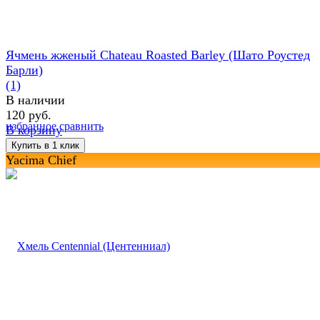
Ячмень жженый Chateau Roasted Barley (Шато Роустед
Барли)
(1)
В наличии
120 руб.
избранное
сравнить
В корзину
Yacima Chief