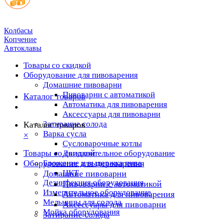
Колбасы
Копчение
Автоклавы
Товары со скидкой
Оборудование для пивоварения
Домашние пивоварни
Пивоварни с автоматикой
Каталог товаров
Автоматика для пивоварения
Аксессуары для пивоварни
Затирание солода
Каталог товаров
Варка сусла
×
Cусловарочные котлы
Товары со скидкой
Дополнительное оборудование
Оборудование для пивоварения
Брожение и выдержка пива
ЦКТ
Домашние пивоварни
Дезинфекция оборудования
Пивоварни с автоматикой
Измерительное оборудование
Автоматика для пивоварения
Мельницы для солода
Аксессуары для пивоварни
Мойка оборудования
Затирание солода