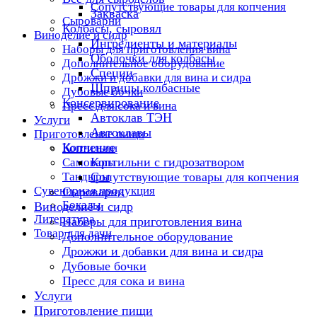
Сопутствующие товары для копчения
Закваска
Сыроварни
Колбасы, сыровял
Виноделие и сидр
Ингредиенты и материалы
Наборы для приготовления вина
Оболочки для колбасы
Дополнительное оборудование
Специи
Дрожжи и добавки для вина и сидра
Шприцы колбасные
Дубовые бочки
Консервирование
Пресс для сока и вина
Автоклав ТЭН
Услуги
Автоклавы
Приготовление пищи
Копчение
Коптильни
Коптильни с гидрозатвором
Самовары
Тандыры
Сопутствующие товары для копчения
Сувенирная продукция
Сыроварни
Бокалы
Виноделие и сидр
Литература
Наборы для приготовления вина
Товар для дачи
Дополнительное оборудование
Дрожжи и добавки для вина и сидра
Дубовые бочки
Пресс для сока и вина
Услуги
Приготовление пищи