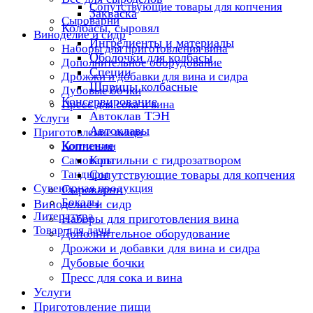
Сопутствующие товары для копчения
Закваска
Сыроварни
Колбасы, сыровял
Виноделие и сидр
Ингредиенты и материалы
Наборы для приготовления вина
Оболочки для колбасы
Дополнительное оборудование
Специи
Дрожжи и добавки для вина и сидра
Шприцы колбасные
Дубовые бочки
Консервирование
Пресс для сока и вина
Автоклав ТЭН
Услуги
Автоклавы
Приготовление пищи
Копчение
Коптильни
Коптильни с гидрозатвором
Самовары
Тандыры
Сопутствующие товары для копчения
Сувенирная продукция
Сыроварни
Бокалы
Виноделие и сидр
Литература
Наборы для приготовления вина
Товар для дачи
Дополнительное оборудование
Дрожжи и добавки для вина и сидра
Дубовые бочки
Пресс для сока и вина
Услуги
Приготовление пищи