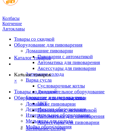
Колбасы
Копчение
Автоклавы
Товары со скидкой
Оборудование для пивоварения
Домашние пивоварни
Пивоварни с автоматикой
Каталог товаров
Автоматика для пивоварения
Аксессуары для пивоварни
Затирание солода
Каталог товаров
Варка сусла
×
Cусловарочные котлы
Товары со скидкой
Дополнительное оборудование
Оборудование для пивоварения
Брожение и выдержка пива
ЦКТ
Домашние пивоварни
Дезинфекция оборудования
Пивоварни с автоматикой
Измерительное оборудование
Автоматика для пивоварения
Мельницы для солода
Аксессуары для пивоварни
Мойка оборудования
Затирание солода