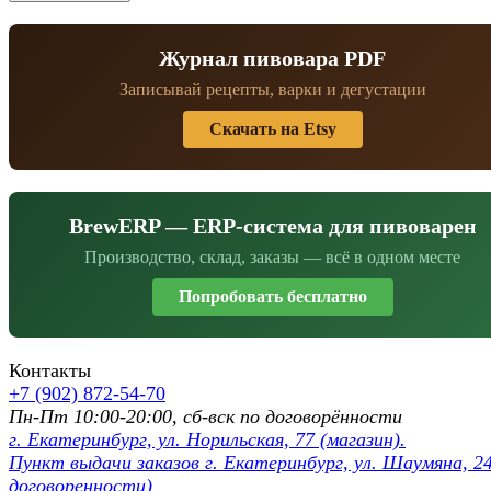
Журнал пивовара PDF
Записывай рецепты, варки и дегустации
Скачать на Etsy
BrewERP — ERP-система для пивоварен
Производство, склад, заказы — всё в одном месте
Попробовать бесплатно
Контакты
+7 (902) 872-54-70
Пн-Пт 10:00-20:00, сб-вск по договорённости
г. Екатеринбург, ул. Норильская, 77 (магазин).
Пункт выдачи заказов г. Екатеринбург, ул. Шаумяна, 24
договоренности)