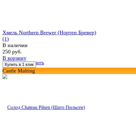
Хмель Northern Brewer (Нортен Бревер)
(1)
В наличии
250 руб.
В корзину
избранное
сравнить
Castle Malting