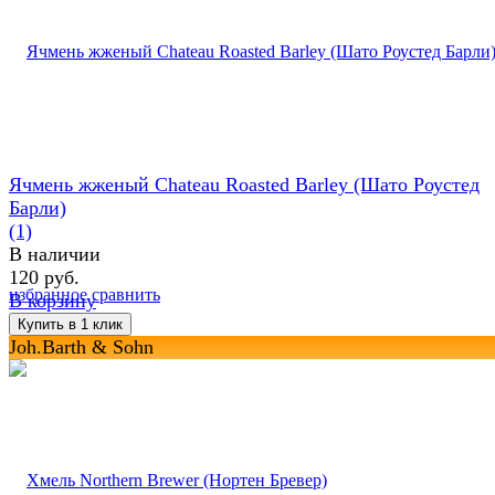
Ячмень жженый Chateau Roasted Barley (Шато Роустед
Барли)
(1)
В наличии
120 руб.
избранное
сравнить
В корзину
Joh.Barth & Sohn