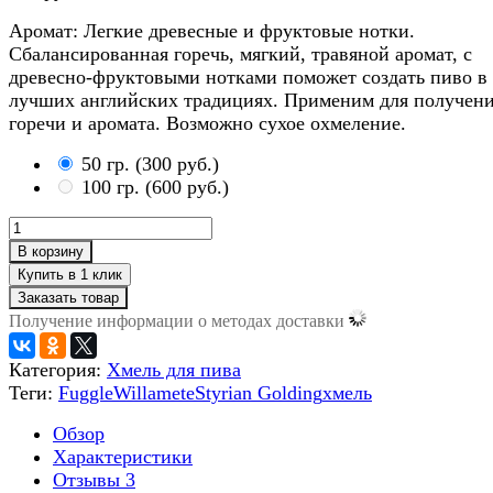
Аромат: Легкие древесные и фруктовые нотки.
Сбалансированная горечь, мягкий, травяной аромат, с
древесно-фруктовыми нотками поможет создать пиво в
лучших английских традициях. Применим для получен
горечи и аромата. Возможно сухое охмеление.
50 гр.
(
300 руб.
)
100 гр.
(
600 руб.
)
В корзину
Заказать товар
Получение информации о методах доставки
Категория:
Хмель для пива
Теги:
Fuggle
Willamete
Styrian Golding
хмель
Обзор
Характеристики
Отзывы
3